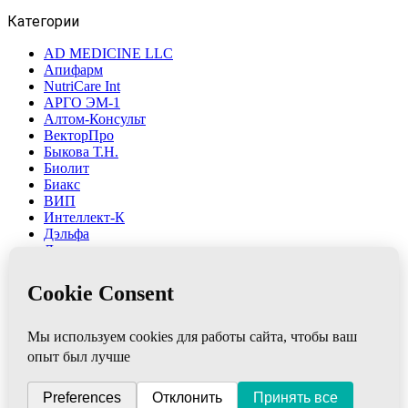
Категории
AD MEDICINE LLC
Апифарм
NutriCare Int
АРГО ЭМ-1
Алтом-Консульт
ВекторПро
Быкова Т.Н.
Биолит
Биакс
ВИП
Интеллект-К
Дэльфа
Дон
ВПК
Новь
НИИ ЛОП и НТ
Марианна
Ляпко
ФитоЛайн
Сибирь-Цео
ЮГ
Элмет-СПб