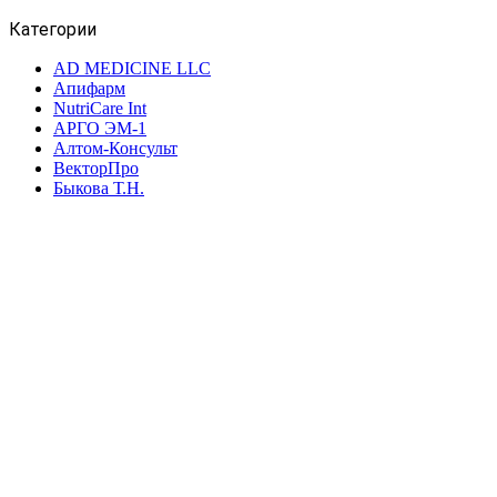
Категории
AD MEDICINE LLC
Апифарм
NutriCare Int
АРГО ЭМ-1
Алтом-Консульт
ВекторПро
Быкова Т.Н.
Биолит
Биакс
ВИП
Интеллект-К
Дэльфа
Дон
ВПК
Новь
НИИ ЛОП и НТ
Марианна
Ляпко
ФитоЛайн
Сибирь-Цео
ЮГ
Элмет-СПб