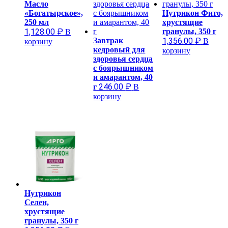
Масло
«Богатырское»,
Нутрикон Фито,
250 мл
хрустящие
1,128.00
₽
гранулы, 350 г
В
Завтрак
1,356.00
₽
В
корзину
кедровый для
корзину
здоровья сердца
с боярышником
и амарантом, 40
246.00
₽
г
В
корзину
Нутрикон
Селен,
хрустящие
гранулы, 350 г