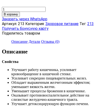
Количество
товара
В корзину
Напиток
Заказать через WhatsApp
чайный
Артикул:
213
Категория:
Здоровое питание
Тег:
213
«Оздоровительный»,
Получить бонусную карту
пакетики
Поделитесь товаром
с
сухой
Описание
Детали
Отзывы (0)
смесью,
60
Описание
г
Свойства
Улучшает работу кишечника, усиливает
кровообращение в кишечной стенке.
Усиливает секрецию пищеварительных желез.
Обладает выраженным желчегонным эффектом;
уменьшает вязкость желчи.
Уменьшает процессы брожения в кишечнике.
Оказывает противовоспалительное действие на
слизистые желудочно-кишечного тракта.
Улучшает детоксицирующую функцию печени.