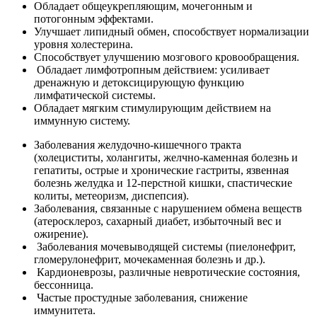
Обладает общеукрепляющим, мочегонным и
потогонным эффектами.
Улучшает липидный обмен, способствует нормализации
уровня холестерина.
Способствует улучшению мозгового кровообращения.
Обладает лимфотропным действием: усиливает
дренажную и детоксицирующую функцию
лимфатической системы.
Обладает мягким стимулирующим действием на
иммунную систему.
Заболевания желудочно-кишечного тракта
(холециститы, холангиты, желчно-каменная болезнь и
гепатиты, острые и хронические гастриты, язвенная
болезнь желудка и 12-перстной кишки, спастические
колиты, метеоризм, диспепсия).
Заболевания, связанные с нарушением обмена веществ
(атеросклероз, сахарный диабет, избыточный вес и
ожирение).
Заболевания мочевыводящей системы (пиелонефрит,
гломерулонефрит, мочекаменная болезнь и др.).
Кардионеврозы, различные невротические состояния,
бессонница.
Частые простудные заболевания, снижение
иммунитета.