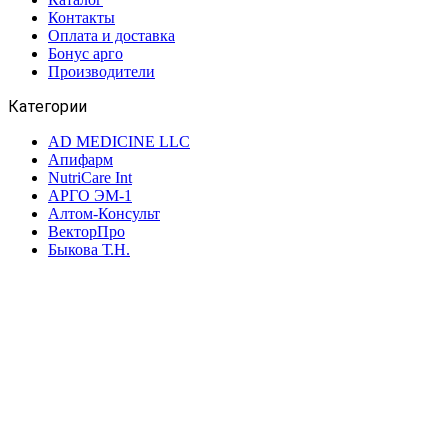
Контакты
Оплата и доставка
Бонус арго
Производители
Категории
AD MEDICINE LLC
Апифарм
NutriCare Int
АРГО ЭМ-1
Алтом-Консульт
ВекторПро
Быкова Т.Н.
Биолит
Биакс
ВИП
Интеллект-К
Дэльфа
Дон
ВПК
Новь
НИИ ЛОП и НТ
Марианна
Ляпко