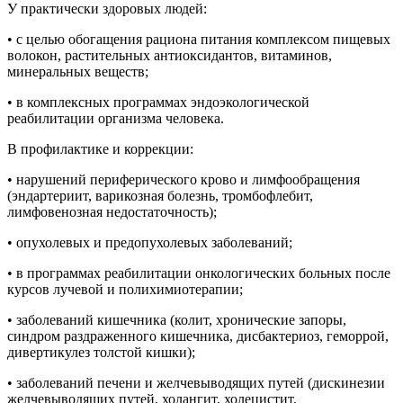
У практически здоровых людей:
• с целью обогащения рациона питания комплексом пищевых
волокон, растительных антиоксидантов, витаминов,
минеральных веществ;
• в комплексных программах эндоэкологической
реабилитации организма человека.
В профилактике и коррекции:
• нарушений периферического крово­ и лимфообращения
(эндартериит, варикозная болезнь, тромбофлебит,
лимфовенозная недостаточность);
• опухолевых и предопухолевых заболеваний;
• в программах реабилитации онкологических больных после
курсов лучевой и полихимиотерапии;
• заболеваний кишечника (колит, хронические запоры,
синдром раздраженного кишечника, дисбактериоз, геморрой,
дивертикулез толстой кишки);
• заболеваний печени и желчевыводящих путей (дискинезии
желчевыводящих путей, холангит, холецистит,