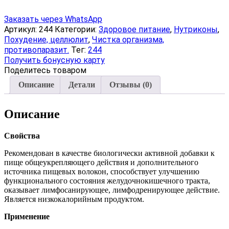
товара
Нутрикон
Фито,
Заказать через WhatsApp
хрустящие
Артикул:
244
Категории:
Здоровое питание
,
Нутриконы
,
гранулы,
Похудение, целлюлит
,
Чистка организма,
350
противопаразит.
Тег:
244
г
Получить бонусную карту
Поделитесь товаром
Описание
Детали
Отзывы (0)
Описание
Свойства
Рекомендован в качестве биологически активной добавки к
пище общеукрепляющего действия и дополнительного
источника пищевых волокон, способствует улучшению
функционального состояния желудочно­кишечного тракта,
оказывает лимфосанирующее, лимфодренирующее действие.
Является низкокалорийным продуктом.
Применение