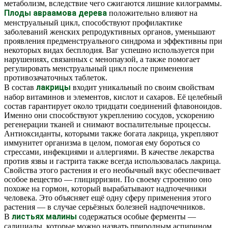
метаболизм, вследствие чего сжигаются лишние килограммы.
Плоды авраамова дерева
положительно влияют на
менструальный цикл, способствуют профилактике
заболеваний женских репродуктивных органов, уменьшают
проявления предменструального синдрома и эффективны при
некоторых видах бесплодия. Ваг успешно используется при
нарушениях, связанных с менопаузой, а также помогает
регулировать менструальный цикл после применения
противозачаточных таблеток.
лакрицы
В состав
входит уникальный по своим свойствам
набор витаминов и элементов, кислот и сахаров. Её целебный
состав гарантирует около тридцати соединений флавоноидов.
Именно они способствуют укреплению сосудов, ускорению
регенерации тканей и снимают воспалительные процессы.
Антиоксиданты, которыми также богата лакрица, укрепляют
иммунитет организма в целом, помогая ему бороться со
стрессами, инфекциями и аллергиями. В качестве лекарства
против язвы и гастрита также всегда использовалась лакрица.
Свойства этого растения и его необычный вкус обеспечивает
особое вещество — глицирризин. По своему строению оно
похоже на гормон, который вырабатывают надпочечники
человека. Это объясняет ещё одну сферу применения этого
растения — в случае серьёзных болезней надпочечников.
листьях малины
В
содержаться особые ферменты —
салициалы, которые можно назвать природным аспирином.