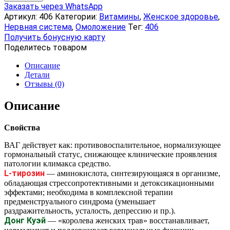
ВАГ,
Заказать через WhatsApp
капсулы,
Артикул:
406
Категории:
Витамины
,
Женское здоровье
,
60
Нервная система
,
Омоложение
Тег:
406
шт
Получить бонусную карту
Поделитесь товаром
Описание
Детали
Отзывы (0)
Описание
Свойства
ВАГ действует как: противовоспалительное, нормализующее
гормональный статус, снижающее клинические проявления
патологии климакса средство.
L-тирозин
— аминокислота, синтезирующаяся в организме,
обладающая стрессопротективными и детоксикационными
эффектами; необходима в комплексной терапии
предменструального синдрома (уменьшает
раздражительность, усталость, депрессию и пр.).
Донг Куэй
— «королева женских трав» восстанавливает,