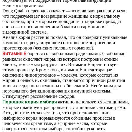
нормализует и поддерживает гормональные функции
женского организма.
Dong Quai в переводе означает — «заставляющая вернуться»,
что подразумевает возвращение женщины к нормальному
состоянию, при котором её молодость и здоровье приходят
снова — с восстановлением баланса и гармонии в
эндокринной системе.
Анализ корня растения показал, что он содержит уникальные
компоненты, регулирующие соотношение эстрогенов и
прогестеронов (женских половых гормонов).
Витамин Е
борется со свободными радикалами. Свободные
радикалы окисляют жиры, из которых построены стенки
клеток, тем самым разрушая их. Витамин Е препятствует
этому процессу. Кроме того, витамин Е предотвращает
окисление липопротеидов – молекул, которые состоят из
жиров и белков и, окисляясь, становятся причиной развития
многих сердечно-сосудистых заболеваний. Необходим для
нормального функционирования иммунной системы.
Стимулирует расслабление сосудов.
Порошок корня имбиря
активно используется женщинами,
которые планируют распрощается с лишними сантиметрами.
Это достигается за счет того, что при использовании
имбирного корня нормализуются обменные процессы в
человеческом организме, а эфирные масла, которые
содержатся в молотом имбире, способны ускорить