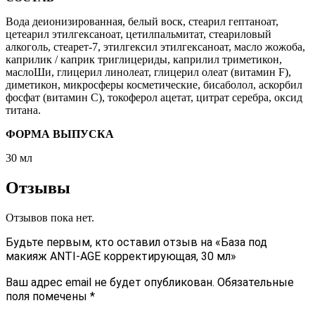
Вода деионизированная, белый воск, стеарил гептаноат,
цетеарил этилгексаноат, цетилпальмитат, стеариловый
алкоголь, стеарет-7, этилгексил этилгексаноат, масло жожоба,
каприлик / каприк триглицериды, каприлил триметикон,
маслоШи, глицерил линолеат, глицерил олеат (витамин F),
диметикон, микросферы косметические, бисаболол, аскорбил
фосфат (витамин С), токоферол ацетат, цитрат серебра, оксид
титана.
ФОРМА ВЫПУСКА
30 мл
Отзывы
Отзывов пока нет.
Будьте первым, кто оставил отзыв на «База под
макияж ANTI-AGE корректирующая, 30 мл»
Ваш адрес email не будет опубликован.
Обязательные
поля помечены
*