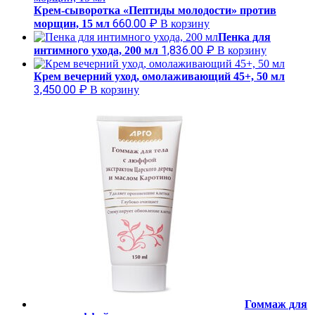
Крем-сыворотка «Пептиды молодости» против
660.00
₽
морщин, 15 мл
В корзину
Пенка для
1,836.00
₽
интимного ухода, 200 мл
В корзину
Крем вечерний уход, омолаживающий 45+, 50 мл
3,450.00
₽
В корзину
Гоммаж для