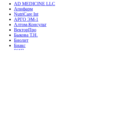
AD MEDICINE LLC
Апифарм
NutriCare Int
АРГО ЭМ-1
Алтом-Консульт
ВекторПро
Быкова Т.Н.
Биолит
Биакс
ВИП
Интеллект-К
Дэльфа
Дон
ВПК
Новь
НИИ ЛОП и НТ
Марианна
Ляпко
ФитоЛайн
Сибирь-Цео
ЮГ
Элмет-СПб
ЭМ-Центр