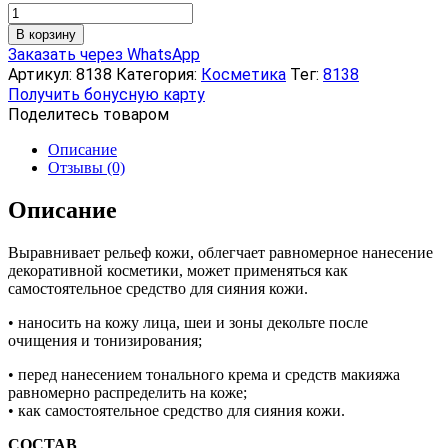
Количество
товара
В корзину
База
Заказать через WhatsApp
под
Артикул:
8138
Категория:
Косметика
Тег:
8138
макияж
Получить бонусную карту
ANTI-
Поделитесь товаром
AGE
корректирующая,
Описание
30
Отзывы (0)
мл
Описание
Выравнивает рельеф кожи, облегчает равномерное нанесение
декоративной косметики, может применяться как
самостоятельное средство для сияния кожи.
• наносить на кожу лица, шеи и зоны декольте после
очищения и тонизирования;
• перед нанесением тонального крема и средств макияжа
равномерно распределить на коже;
• как самостоятельное средство для сияния кожи.
СОСТАВ