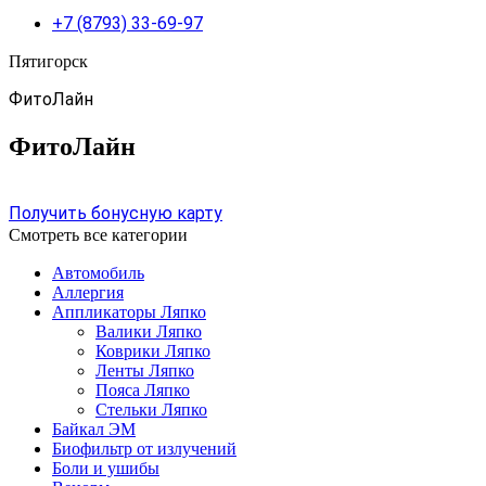
+7 (8793) 33-69-97
Пятигорск
ФитоЛайн
ФитоЛайн
Получить бонусную карту
Смотреть все категории
Автомобиль
Аллергия
Аппликаторы Ляпко
Валики Ляпко
Коврики Ляпко
Ленты Ляпко
Пояса Ляпко
Стельки Ляпко
Байкал ЭМ
Биофильтр от излучений
Боли и ушибы