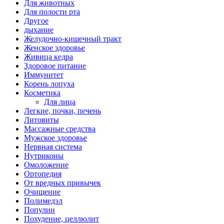
Для животных
Для полости рта
Другое
дыхание
Желудочно-кишечный тракт
Женское здоровье
Живица кедра
Здоровое питание
Иммунитет
Корень лопуха
Косметика
Для лица
Легкие, почки, печень
Литовиты
Массажные средства
Мужское здоровье
Нервная система
Нутриконы
Омоложение
Ортопедия
От вредных привычек
Очищение
Полимедэл
Популин
Похудение, целлюлит