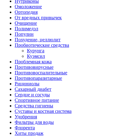
Нутриконы
Омоложение
Ортопедия
От вредных привычек
Очищение
Полимедэл
Популин
Похудение, целлюлит
Пробиотические средства
Курунга
Куэмсил
Проблемная кожа
Противовирусные
Противовоспалительные
Противопаразитарные
Рициниолы
Сахарный диабет
Сердце и сосуды
Спортивное питание
Средства гигиены
Суставы и костная система
Удобрения
Фильтры для воды
Флорента
Хиты продаж