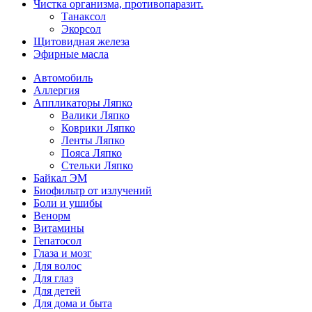
Чистка организма, противопаразит.
Танаксол
Экорсол
Щитовидная железа
Эфирные масла
Автомобиль
Аллергия
Аппликаторы Ляпко
Валики Ляпко
Коврики Ляпко
Ленты Ляпко
Пояса Ляпко
Стельки Ляпко
Байкал ЭМ
Биофильтр от излучений
Боли и ушибы
Венорм
Витамины
Гепатосол
Глаза и мозг
Для волос
Для глаз
Для детей
Для дома и быта