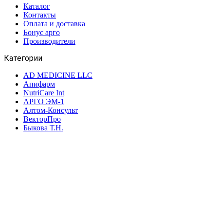
Каталог
Контакты
Оплата и доставка
Бонус арго
Производители
Категории
AD MEDICINE LLC
Апифарм
NutriCare Int
АРГО ЭМ-1
Алтом-Консульт
ВекторПро
Быкова Т.Н.
Биолит
Биакс
ВИП
Интеллект-К
Дэльфа
Дон
ВПК
Новь
НИИ ЛОП и НТ
Марианна