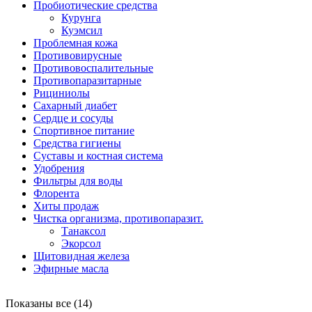
Пробиотические средства
Курунга
Куэмсил
Проблемная кожа
Противовирусные
Противовоспалительные
Противопаразитарные
Рициниолы
Сахарный диабет
Сердце и сосуды
Спортивное питание
Средства гигиены
Суставы и костная система
Удобрения
Фильтры для воды
Флорента
Хиты продаж
Чистка организма, противопаразит.
Танаксол
Экорсол
Щитовидная железа
Эфирные масла
Показаны все (14)