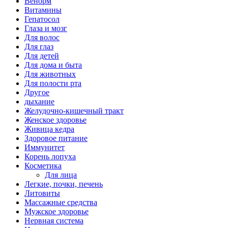
Венорм
Витамины
Гепатосол
Глаза и мозг
Для волос
Для глаз
Для детей
Для дома и быта
Для животных
Для полости рта
Другое
дыхание
Желудочно-кишечный тракт
Женское здоровье
Живица кедра
Здоровое питание
Иммунитет
Корень лопуха
Косметика
Для лица
Легкие, почки, печень
Литовиты
Массажные средства
Мужское здоровье
Нервная система