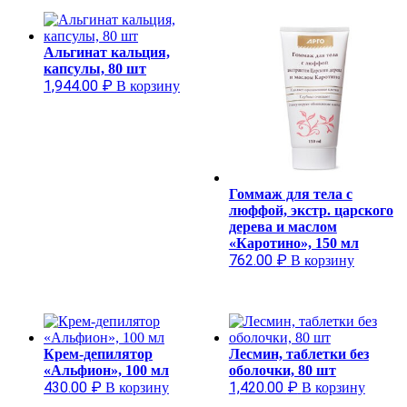
Альгинат кальция,
капсулы, 80 шт
1,944.00
₽
В корзину
Гоммаж для тела с
люффой, экстр. царского
дерева и маслом
«Каротино», 150 мл
762.00
₽
В корзину
Крем-депилятор
Лесмин, таблетки без
«Альфион», 100 мл
оболочки, 80 шт
430.00
₽
1,420.00
₽
В корзину
В корзину