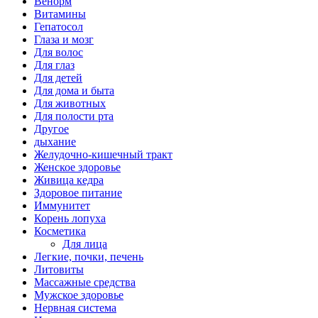
Венорм
Витамины
Гепатосол
Глаза и мозг
Для волос
Для глаз
Для детей
Для дома и быта
Для животных
Для полости рта
Другое
дыхание
Желудочно-кишечный тракт
Женское здоровье
Живица кедра
Здоровое питание
Иммунитет
Корень лопуха
Косметика
Для лица
Легкие, почки, печень
Литовиты
Массажные средства
Мужское здоровье
Нервная система