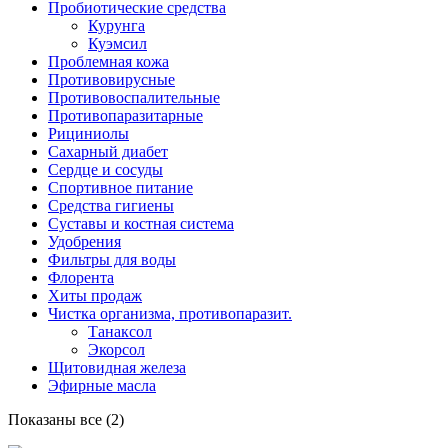
Пробиотические средства
Курунга
Куэмсил
Проблемная кожа
Противовирусные
Противовоспалительные
Противопаразитарные
Рициниолы
Сахарный диабет
Сердце и сосуды
Спортивное питание
Средства гигиены
Суставы и костная система
Удобрения
Фильтры для воды
Флорента
Хиты продаж
Чистка организма, противопаразит.
Танаксол
Экорсол
Щитовидная железа
Эфирные масла
Показаны все (2)