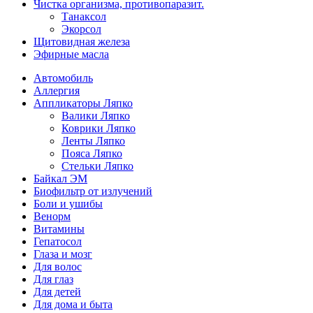
Чистка организма, противопаразит.
Танаксол
Экорсол
Щитовидная железа
Эфирные масла
Автомобиль
Аллергия
Аппликаторы Ляпко
Валики Ляпко
Коврики Ляпко
Ленты Ляпко
Пояса Ляпко
Стельки Ляпко
Байкал ЭМ
Биофильтр от излучений
Боли и ушибы
Венорм
Витамины
Гепатосол
Глаза и мозг
Для волос
Для глаз
Для детей
Для дома и быта