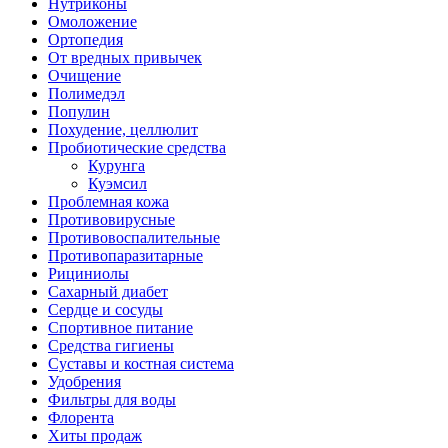
Нутриконы
Омоложение
Ортопедия
От вредных привычек
Очищение
Полимедэл
Популин
Похудение, целлюлит
Пробиотические средства
Курунга
Куэмсил
Проблемная кожа
Противовирусные
Противовоспалительные
Противопаразитарные
Рициниолы
Сахарный диабет
Сердце и сосуды
Спортивное питание
Средства гигиены
Суставы и костная система
Удобрения
Фильтры для воды
Флорента
Хиты продаж