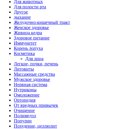
Для животных
Для полости рта
Другое
дыхание
Желудочно-кишечный тракт
Женское здоровье
Живица кедра
Здоровое питание
Иммунитет
Корень лопуха
Косметика
Для лица
Легкие, почки, печень
Литовиты
Массажные средства
Мужское здоровье
Нервная система
Нутриконы
Омоложение
Ортопедия
От вредных привычек
Очищение
Полимедэл
Популин
Похудение, целлюлит