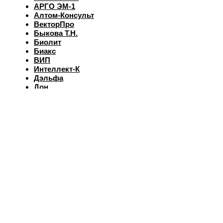
АРГО ЭМ-1
Алтом-Консульт
ВекторПро
Быкова Т.Н.
Биолит
Биакс
ВИП
Интеллект-К
Дэльфа
Дон
ВПК
Новь
НИИ ЛОП и НТ
Марианна
Ляпко
ФитоЛайн
Сибирь-Цео
ЮГ
Элмет-СПб
ЭМ-Центр