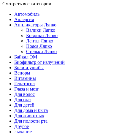
Смотреть все категории
Автомобиль
Аллергия
Аппликаторы Ляпко
Валики Ляпко
Коврики Ляпко
Ленты Ляпко
Пояса Ляпко
Стельки Ляпко
Байкал ЭМ
Биофильтр от излучений
Боли и ушибы
Венорм
Витамины
Гепатосол
Глаза и мозг
Для волос
Для глаз
Для детей
Для дома и быта
Для животных
Для полости рта
Другое
дыхание