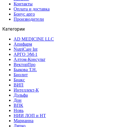
Контакты
Оплата и доставка
Бонус арго
Производители
Категории
AD MEDICINE LLC
Апифарм
NutriCare Int
АРГО ЭМ-1
Алтом-Консульт
ВекторПро
Быкова Т.Н.
Биолит
Биакс
ВИП
Интеллект-К
Дэльфа
Дон
ВПК
Новь
НИИ ЛОП и НТ
Марианна
Ляпко