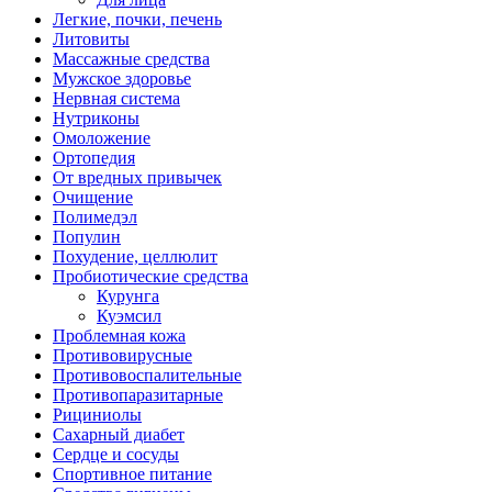
Легкие, почки, печень
Литовиты
Массажные средства
Мужское здоровье
Нервная система
Нутриконы
Омоложение
Ортопедия
От вредных привычек
Очищение
Полимедэл
Популин
Похудение, целлюлит
Пробиотические средства
Курунга
Куэмсил
Проблемная кожа
Противовирусные
Противовоспалительные
Противопаразитарные
Рициниолы
Сахарный диабет
Сердце и сосуды
Спортивное питание