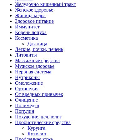
Желудочно-кишечный тракт
Женское здоровье
Живица кедра
Здоровое питание
Иммунитет
Корень лопуха
Косметика
Для лица
Легкие, почки, печень
Литовиты
Массажные средства
Мужское здоровье
Нервная система
Нутриконы
Омоложение
Ортопедия
От вредных привычек
Очищение
Полимедэл
Популин
Похудение, целлюлит
Пробиотические средства
Курунга
Куэмсил
Проблемная кожа