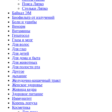
Пояса Ляпко
Стельки Ляпко
Байкал ЭМ
Биофильтр от излучений
Боли и ушибы
Венорм
Витамины
Гепатосол
Глаза и мозг
Для волос
Для глаз
Для детей
Для дома и быта
Для животных
Для полости рта
Другое
дыхание
Желудочно-кишечный тракт
Женское здоровье
Живица кедра
Здоровое питание
Иммунитет
Корень лопуха
Косметика
Для лица