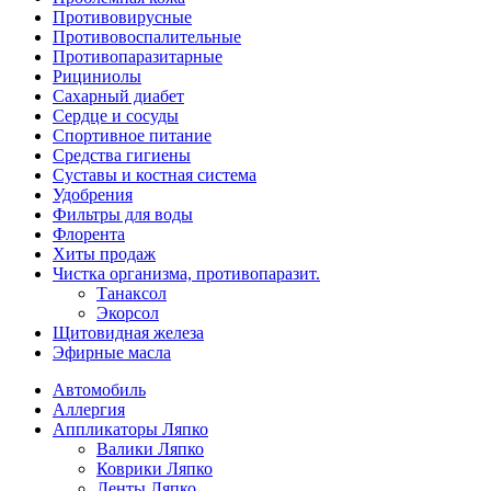
Противовирусные
Противовоспалительные
Противопаразитарные
Рициниолы
Сахарный диабет
Сердце и сосуды
Спортивное питание
Средства гигиены
Суставы и костная система
Удобрения
Фильтры для воды
Флорента
Хиты продаж
Чистка организма, противопаразит.
Танаксол
Экорсол
Щитовидная железа
Эфирные масла
Автомобиль
Аллергия
Аппликаторы Ляпко
Валики Ляпко
Коврики Ляпко
Ленты Ляпко