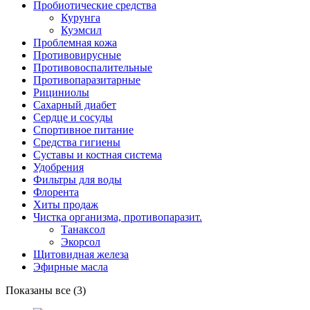
Пробиотические средства
Курунга
Куэмсил
Проблемная кожа
Противовирусные
Противовоспалительные
Противопаразитарные
Рициниолы
Сахарный диабет
Сердце и сосуды
Спортивное питание
Средства гигиены
Суставы и костная система
Удобрения
Фильтры для воды
Флорента
Хиты продаж
Чистка организма, противопаразит.
Танаксол
Экорсол
Щитовидная железа
Эфирные масла
Показаны все (3)