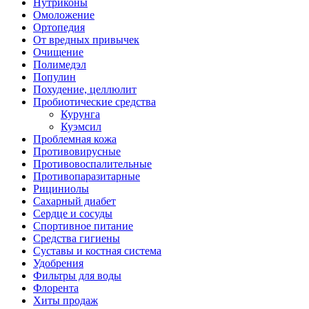
Нутриконы
Омоложение
Ортопедия
От вредных привычек
Очищение
Полимедэл
Популин
Похудение, целлюлит
Пробиотические средства
Курунга
Куэмсил
Проблемная кожа
Противовирусные
Противовоспалительные
Противопаразитарные
Рициниолы
Сахарный диабет
Сердце и сосуды
Спортивное питание
Средства гигиены
Суставы и костная система
Удобрения
Фильтры для воды
Флорента
Хиты продаж