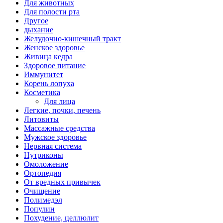
Для животных
Для полости рта
Другое
дыхание
Желудочно-кишечный тракт
Женское здоровье
Живица кедра
Здоровое питание
Иммунитет
Корень лопуха
Косметика
Для лица
Легкие, почки, печень
Литовиты
Массажные средства
Мужское здоровье
Нервная система
Нутриконы
Омоложение
Ортопедия
От вредных привычек
Очищение
Полимедэл
Популин
Похудение, целлюлит