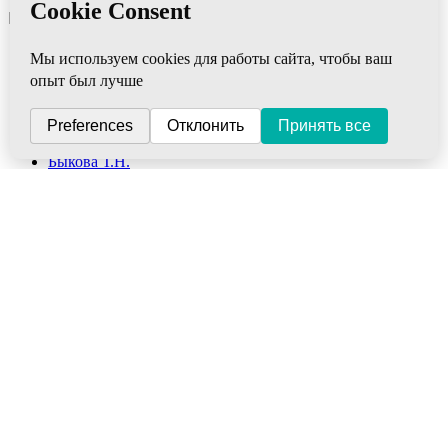
Категории
AD MEDICINE LLC
Апифарм
NutriCare Int
АРГО ЭМ-1
Алтом-Консульт
ВекторПро
Быкова Т.Н.
Биолит
Биакс
ВИП
Интеллект-К
Дэльфа
Дон
ВПК
Новь
НИИ ЛОП и НТ
Марианна
Ляпко
ФитоЛайн
Сибирь-Цео
ЮГ
Элмет-СПб