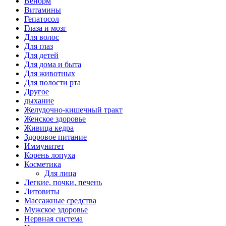
Венорм
Витамины
Гепатосол
Глаза и мозг
Для волос
Для глаз
Для детей
Для дома и быта
Для животных
Для полости рта
Другое
дыхание
Желудочно-кишечный тракт
Женское здоровье
Живица кедра
Здоровое питание
Иммунитет
Корень лопуха
Косметика
Для лица
Легкие, почки, печень
Литовиты
Массажные средства
Мужское здоровье
Нервная система