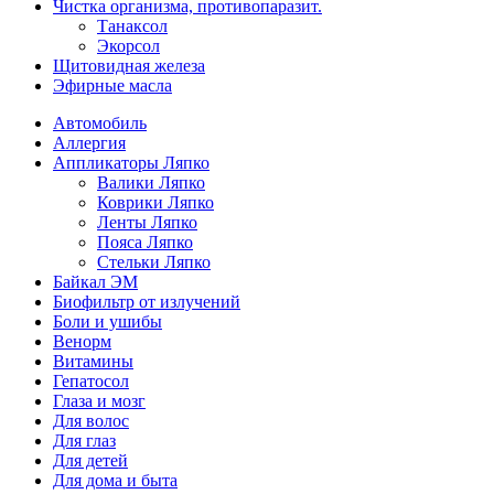
Чистка организма, противопаразит.
Танаксол
Экорсол
Щитовидная железа
Эфирные масла
Автомобиль
Аллергия
Аппликаторы Ляпко
Валики Ляпко
Коврики Ляпко
Ленты Ляпко
Пояса Ляпко
Стельки Ляпко
Байкал ЭМ
Биофильтр от излучений
Боли и ушибы
Венорм
Витамины
Гепатосол
Глаза и мозг
Для волос
Для глаз
Для детей
Для дома и быта