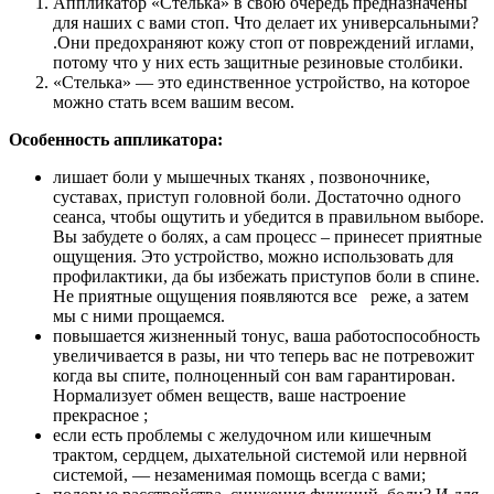
Аппликатор «Стелька» в свою очередь предназначены
для наших с вами стоп. Что делает их универсальными?
.Они предохраняют кожу стоп от повреждений иглами,
потому что у них есть защитные резиновые столбики.
«Стелька» — это единственное устройство, на которое
можно стать всем вашим весом.
Особенность аппликатора:
лишает боли у мышечных тканях , позвоночнике,
суставах, приступ головной боли. Достаточно одного
сеанса, чтобы ощутить и убедится в правильном выборе.
Вы забудете о болях, а сам процесс – принесет приятные
ощущения. Это устройство, можно использовать для
профилактики, да бы избежать приступов боли в спине.
Не приятные ощущения появляются все реже, а затем
мы с ними прощаемся.
повышается жизненный тонус, ваша работоспособность
увеличивается в разы, ни что теперь вас не потревожит
когда вы спите, полноценный сон вам гарантирован.
Нормализует обмен веществ, ваше настроение
прекрасное ;
если есть проблемы с желудочном или кишечным
трактом, сердцем, дыхательной системой или нервной
системой, — незаменимая помощь всегда с вами;