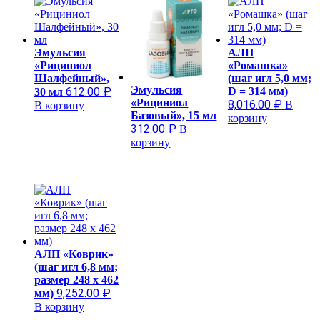
Эмульсия
АЛП
«Рициниол
«Ромашка»
Шалфейный»,
(шаг игл 5,0 мм;
Эмульсия
612.00
₽
D = 314 мм)
30 мл
«Рициниол
8,016.00
₽
В
В корзину
Базовый», 15 мл
корзину
312.00
₽
В
корзину
АЛП «Коврик»
(шаг игл 6,8 мм;
размер 248 х 462
9,252.00
₽
мм)
В корзину