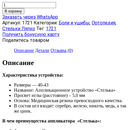
Количество
товара
В корзину
Аппликатор
Заказать через WhatsApp
Ляпко
Артикул:
1721
Категории:
Боли и ушибы
,
Ортопедия
,
«Стелька
Стельки Ляпко
Тег:
1721
игольчатая»,
Получить бонусную карту
размер
Поделитесь товаром
40-
43,
Описание
Детали
Отзывы (0)
2
шт
Описание
Характеристика устройства:
Размеры — 40-43
Название: Аппликационное устройство «Стелька»
Просвет иглы (расстояние) – 5,0 мм
Основа: Медицинская резина превосходного качества.
В состав игл входят: серебро, железо, никель, медь, а так
же цинк.
В чем преимущества аппликатора «Стелька»: