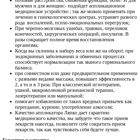
половые расстройства, снижения функций, боли? И для
мужчин и для женщин:- подойдет аппликационное
медицинское устройство ; так же можно применять при
лечении в гинекологических центрах, устраняет разного
рода воспалений, психо-эмоциональных перегрузок;
При черепно-мозговых ушибах, травмах, переломов
конечностей, хирургических операций, инсультов. В
разы сокращает полное время восстановления
организма;
Когда вы склонны к набору веса или же на оборот, при
эндокринных заболеваниях и обменных процессах
способствует нормализации так званого гормонального
баланса.
при совместном или даже предварительном применении
с разными видами массажа, повышает эффективность в
2, а то и в 3 раза. При классической иглотерапии,
ушной, микроволновой резонансной терапии,
лазеротерапии или мануальной;
помогает избавлению от таких вредных привычек как
переедание, курение, употребление алкоголя;
Качество аппликатора Ляпко дает гарантию
медицинского качества, вы забудете что такое прием
лекарств навсегда, позволите себе сократить прием
лекарств, так как чувствовать себя будете лучше.