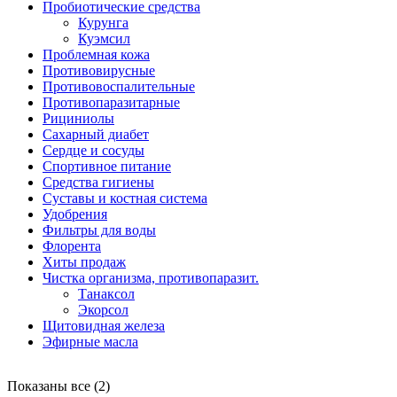
Пробиотические средства
Курунга
Куэмсил
Проблемная кожа
Противовирусные
Противовоспалительные
Противопаразитарные
Рициниолы
Сахарный диабет
Сердце и сосуды
Спортивное питание
Средства гигиены
Суставы и костная система
Удобрения
Фильтры для воды
Флорента
Хиты продаж
Чистка организма, противопаразит.
Танаксол
Экорсол
Щитовидная железа
Эфирные масла
Показаны все (2)