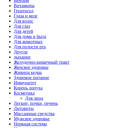
Венорм
Витамины
Гепатосол
Глаза и мозг
Для волос
Для глаз
Для детей
Для дома и быта
Для животных
Для полости рта
Другое
дыхание
Желудочно-кишечный тракт
Женское здоровье
Живица кедра
Здоровое питание
Иммунитет
Корень лопуха
Косметика
Для лица
Легкие, почки, печень
Литовиты
Массажные средства
Мужское здоровье
Нервная система