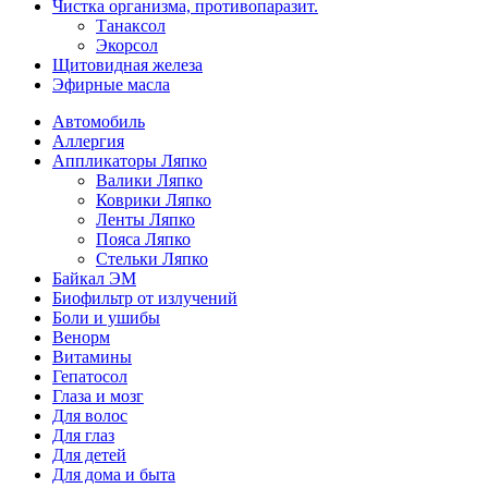
Чистка организма, противопаразит.
Танаксол
Экорсол
Щитовидная железа
Эфирные масла
Автомобиль
Аллергия
Аппликаторы Ляпко
Валики Ляпко
Коврики Ляпко
Ленты Ляпко
Пояса Ляпко
Стельки Ляпко
Байкал ЭМ
Биофильтр от излучений
Боли и ушибы
Венорм
Витамины
Гепатосол
Глаза и мозг
Для волос
Для глаз
Для детей
Для дома и быта