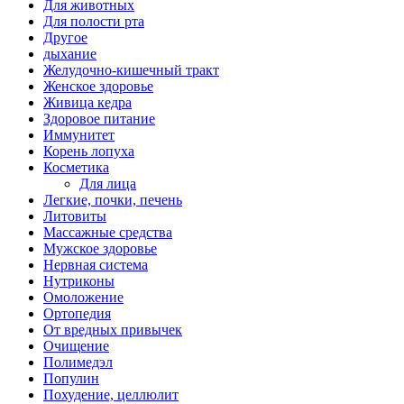
Для животных
Для полости рта
Другое
дыхание
Желудочно-кишечный тракт
Женское здоровье
Живица кедра
Здоровое питание
Иммунитет
Корень лопуха
Косметика
Для лица
Легкие, почки, печень
Литовиты
Массажные средства
Мужское здоровье
Нервная система
Нутриконы
Омоложение
Ортопедия
От вредных привычек
Очищение
Полимедэл
Популин
Похудение, целлюлит