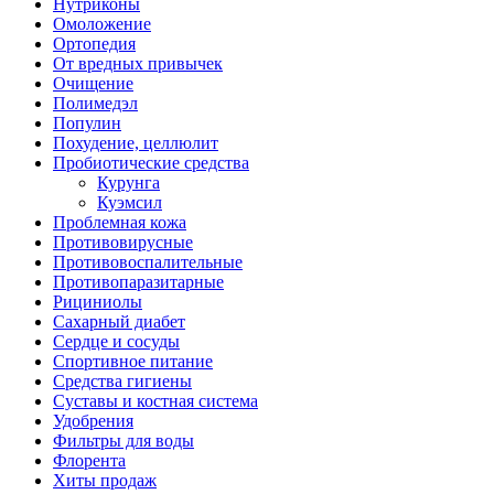
Нутриконы
Омоложение
Ортопедия
От вредных привычек
Очищение
Полимедэл
Популин
Похудение, целлюлит
Пробиотические средства
Курунга
Куэмсил
Проблемная кожа
Противовирусные
Противовоспалительные
Противопаразитарные
Рициниолы
Сахарный диабет
Сердце и сосуды
Спортивное питание
Средства гигиены
Суставы и костная система
Удобрения
Фильтры для воды
Флорента
Хиты продаж