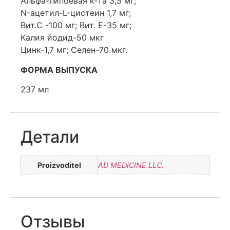
Альфа-липоевая к-та 3,5 мг;
N-ацетил-L-цистеин 1,7 мг;
Вит.С -100 мг; Вит. Е-35 мг;
Калия йодид-50 мкг
Цинк-1,7 мг; Селен-70 мкг.
ФОРМА ВЫПУСКА
237 мл
Детали
Proizvoditel
AD MEDICINE LLC.
Отзывы