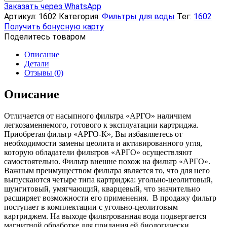
Фильтр
Заказать через WhatsApp
«АРГО-
Артикул:
1602
Категория:
Фильтры для воды
Тег:
1602
К»
Получить бонусную карту
Поделитесь товаром
Описание
Детали
Отзывы (0)
Описание
Отличается от насыпного фильтра «АРГО» наличием
легкозаменяемого, готового к эксплуатации картриджа.
Приобретая фильтр «АРГО-К», Вы избавляетесь от
необходимости замены цеолита и активированного угля,
которую обладатели фильтров «АРГО» осуществляют
самостоятельно. Фильтр внешне похож на фильтр «АРГО».
Важным преимуществом фильтра является то, что для него
выпускаются четыре типа картриджа: угольно-цеолитовый,
шунгитовый, умягчающий, кварцевый, что значительно
расширяет возможности его применения. В продажу фильтр
поступает в комплектации с угольно-цеолитовым
картриджем. На выходе фильтрованная вода подвергается
магнитной обработке для придания ей биологически