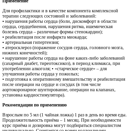
Применение
Для профилактики и в качестве компонента комплексной
терапии следующих состояний и заболеваний:
• нарушения работы сердца (боли, дискомфорт в области
сердца, сердцебиения, нарушения ритма, ишемическая
болезнь сердца – различные формы стенокардии);
• реабилитация после инфаркта миокарда;
• артериальная гипертензия;
• атеросклероз (поражение сосудов сердца, головного мозга,
нижних конечностей);
• нарушение работы сердца на фоне каких-либо заболеваний
(сахарный диабет, тиреотоксикоз), в период климакса, при
употреблении алкоголя; • «старческое сердце» – для
улучшения работы сердца у пожилых;
• подготовка к оперативному вмешательству и реабилитация
после операции на сердце и сосудах (в том числе
аортокоронарное шунтирование, операции на клапанах,
установка кардиостимулятора).
Рекомендации по применению
Взрослым по 5 мл (1 чайная ложка) 1 раз в день во время еды.
Продолжительность приёма – 1 месяц. При необходимости
курс приёма и дозировка могут подбираться специалистом
индивидуально. Сочетается со всеми коллоидными