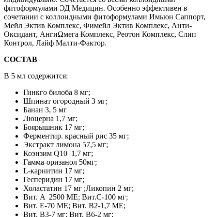
фитоформулами ЭД Медицин. Особенно эффективен в
сочетании с коллоидными фитоформулами Имьюн Саппорт,
Мейл Эктив Комплекс, Фимейл Эктив Комплекс, Анти-
Оксидант, АнгиΩмега Комплекс, Реотон Комплекс, Слип
Контрол, Лайф Малти-Фактор.
СОСТАВ
В 5 мл содержится:
Гинкго билоба 8 мг;
Шпинат огородный 3 мг;
Банан 3, 5 мг
Люцерна 1,7 мг;
Боярышник 17 мг;
Ферментир. красный рис 35 мг;
Экстракт лимона 57,5 мг;
Коэнзим Q10 1,7 мг;
Гамма-оризанол 50мг;
L-карнитин 17 мг;
Гесперидин 17 мг;
Холастатин 17 мг ;Ликопин 2 мг;
Вит. A 2500 МЕ; Вит.С-100 мг;
Вит. E-70 МЕ; Вит. B2-1,7 МЕ;
Вит. B3-7 мг; Вит. B6-2 мг;