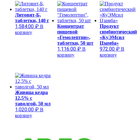
Литовит-Б,
таблетки, 140 г
1,584.00
₽
Концентрат
Продукт
В
пищевой
симбиотический
корзину
«Гемолептин»,
«КуЭМсил
таблетки, 50 шт
Цзамба»
1,116.00
₽
972.00
₽
В
В
корзину
корзину
Живица кедра
12,5% с
таволгой, 50 мл
1,020.00
₽
В
корзину