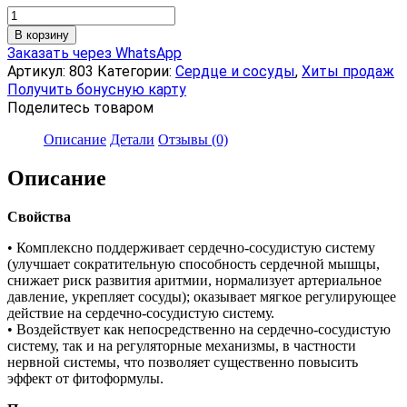
Количество
товара
В корзину
Кардио
Заказать через WhatsApp
Саппорт,
Артикул:
803
Категории:
Сердце и сосуды
,
Хиты продаж
коллоидная
Получить бонусную карту
фитоформула,
Поделитесь товаром
235
мл
Описание
Детали
Отзывы (0)
Описание
Свойства
• Комплексно поддерживает сердечно-сосудистую систему
(улучшает сократительную способность сердечной мышцы,
снижает риск развития аритмии, нормализует артериальное
давление, укрепляет сосуды); оказывает мягкое регулирующее
действие на сердечно-сосудистую систему.
• Воздействует как непосредственно на сердечно-сосудистую
систему, так и на регуляторные механизмы, в частности
нервной системы, что позволяет существенно повысить
эффект от фитоформулы.