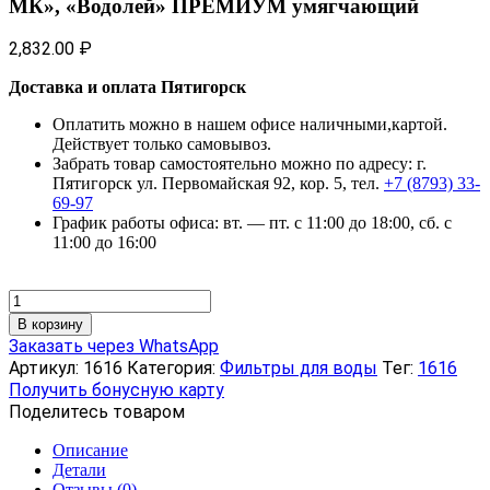
МК», «Водолей» ПРЕМИУМ умягчающий
2,832.00
₽
Доставка и оплата Пятигорск
Оплатить можно в нашем офисе наличными,картой.
Действует только самовывоз.
Забрать товар самостоятельно можно по адресу: г.
Пятигорск ул. Первомайская 92, кор. 5, тел.
+7 (8793) 33-
69-97
График работы офиса: вт. — пт. с 11:00 до 18:00, сб. с
11:00 до 16:00
Количество
товара
В корзину
Картридж
Заказать через WhatsApp
для
Артикул:
1616
Категория:
Фильтры для воды
Тег:
1616
фильтров
Получить бонусную карту
«АРГО-
Поделитесь товаром
К»,
«АРГО-
Описание
МК»,
Детали
«Водолей»
Отзывы (0)