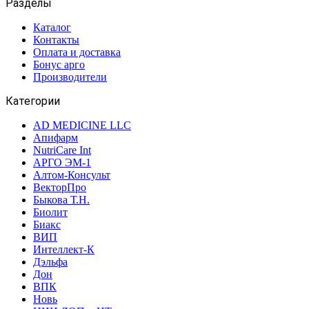
Разделы
Каталог
Контакты
Оплата и доставка
Бонус арго
Производители
Категории
AD MEDICINE LLC
Апифарм
NutriCare Int
АРГО ЭМ-1
Алтом-Консульт
ВекторПро
Быкова Т.Н.
Биолит
Биакс
ВИП
Интеллект-К
Дэльфа
Дон
ВПК
Новь