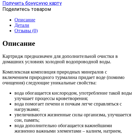
Получить бонусную карту
«Арго-
Поделитесь товаром
К»,
«Арго-
Описание
МК»,
Детали
«Водолей»
Отзывы (0)
ПРЕМИУМ
турмалиновый
Описание
Картридж предназначен для дополнительной очистки в
домашних условиях холодной водопроводной воды.
Комплексная композиция природных минералов с
включением природного турмалина придает воде (помимо
очищения) следующие уникальные свойства:
вода обогащается кислородом, употребление такой воды
улучшает процессы кроветворения;
вода помогает печени и почкам легче справляться с
нагрузками;
увеличиваются жизненные силы организма, улучшается
сон, память;
вода дополнительно обогащается важнейшими
жизненно важными элементами – калием, натрием,