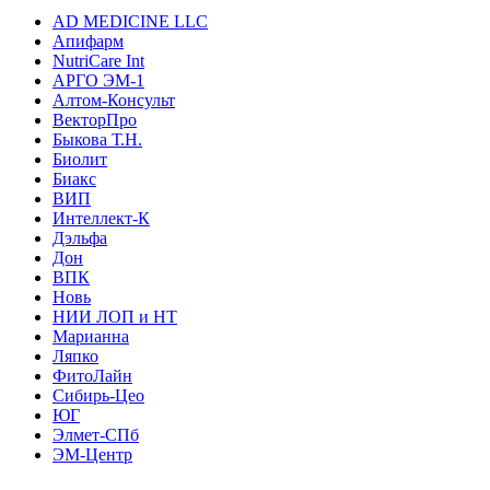
AD MEDICINE LLC
Апифарм
NutriCare Int
АРГО ЭМ-1
Алтом-Консульт
ВекторПро
Быкова Т.Н.
Биолит
Биакс
ВИП
Интеллект-К
Дэльфа
Дон
ВПК
Новь
НИИ ЛОП и НТ
Марианна
Ляпко
ФитоЛайн
Сибирь-Цео
ЮГ
Элмет-СПб
ЭМ-Центр