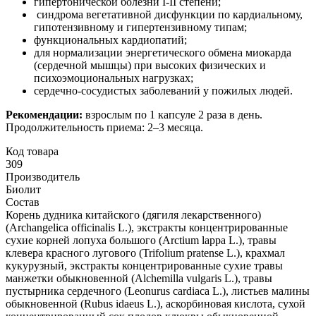
гипертонической болезни I-II степени;
синдрома вегетативной дисфункции по кардиальному,
гипотензивному и гипертензивному типам;
функциональных кардиопатий;
для нормализации энергетического обмена миокарда
(сердечной мышцы) при высоких физических и
психоэмоциональных нагрузках;
сердечно-сосудистых заболеваний у пожилых людей.
Рекомендации:
взрослым по 1 капсуле 2 раза в день.
Продолжительность приема: 2–3 месяца.
Код товара
309
Производитель
Биолит
Состав
Корень дудника китайского (дягиля лекарственного)
(Archangelica officinalis L.), экстракты концентрированные
сухие корней лопуха большого (Arctium lappa L.), травы
клевера красного лугового (Trifolium pratense L.), крахмал
кукурузный, экстракты концентрированные сухие травы
манжетки обыкновенной (Alchemilla vulgaris L.), травы
пустырника сердечного (Leonurus cardiaca L.), листьев малины
обыкновенной (Rubus idaeus L.), аскорбиновая кислота, сухой