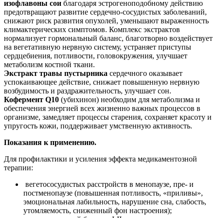
изофлавоны сои
благодаря эстрогеноподобному действию
предотвращают развитие сердечно-сосудистых заболеваний,
снижают риск развития опухолей, уменьшают выраженность
климактерических симптомов. Комплекс экстрактов
нормализует гормональный баланс, благотворно воздействует
на вегетативную нервную систему, устраняет приступы
сердцебиения, потливости, головокружения, улучшает
метаболизм костной ткани.
Экстракт травы пустырника
сердечного оказывает
успокаивающее действие, снижает повышенную нервную
возбудимость и раздражительность, улучшает сон.
Кофермент Q10
(убихинон) необходим для метаболизма и
обеспечения энергией всех жизненно важных процессов в
организме, замедляет процессы старения, сохраняет красоту и
упругость кожи, поддерживает умственную активность.
Показания к применению.
Для профилактики и усиления эффекта медикаментозной
терапии:
вегетососудистых расстройств в менопаузе, пре- и
постменопаузе (повышенная потливость, «приливы»,
эмоциональная лабильность, нарушение сна, слабость,
утомляемость, сниженный фон настроения);