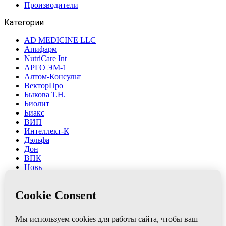
Производители
Категории
AD MEDICINE LLC
Апифарм
NutriCare Int
АРГО ЭМ-1
Алтом-Консульт
ВекторПро
Быкова Т.Н.
Биолит
Биакс
ВИП
Интеллект-К
Дэльфа
Дон
ВПК
Новь
НИИ ЛОП и НТ
Марианна
Ляпко
ФитоЛайн
Сибирь-Цео
ЮГ