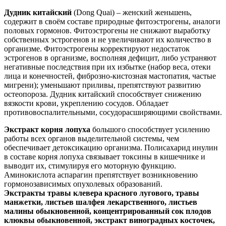
Дудник китайский
(Dong Quai) – женский женьшень,
содержит в своём составе природные фитоэстрогены, аналоги
половых гормонов. Фитоэстрогены не снижают выработку
собственных эстрогенов и не увеличивают их количество в
организме. Фитоэстрогены корректируют недостаток
эстрогенов в организме, восполняя дефицит, либо устраняют
негативные последствия при их избытке (набор веса, отеки
лица и конечностей, фиброзно-кистозная мастопатия, частые
мигрени); уменьшают приливы, препятствуют развитию
остеопороза. Дудник китайский способствует снижению
вязкости крови, укреплению сосудов. Обладает
противовоспалительными, сосудорасширяющими свойствами.
Экстракт корня лопуха
большого способствует усилению
работы всех органов выделительной системы, чем
обеспечивает детоксикацию организма. Полисахарид инулин
в составе корня лопуха связывает токсины в кишечнике и
выводит их, стимулируя его моторную функцию.
Аминокислота аспарагин препятствует возникновению
гормонозависимых опухолевых образований.
Экстракты травы клевера красного лугового, травы
манжетки, листьев шалфея лекарственного, листьев
малины обыкновенной, концентрированный сок плодов
клюквы обыкновенной, экстракт виноградных косточек,