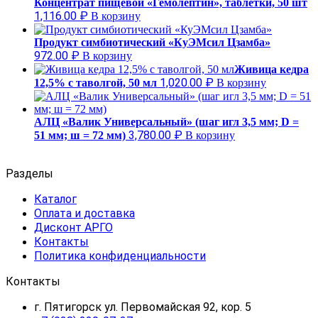
Концентрат пищевой «Гемолептин», таблетки, 50 шт
1,116.00
₽
В корзину
Продукт симбиотический «КуЭМсил Цзамба»
972.00
₽
В корзину
Живица кедра
1,020.00
₽
12,5% с таволгой, 50 мл
В корзину
АЛЦ «Валик Универсальный» (шаг игл 3,5 мм; D =
3,780.00
₽
51 мм; ш = 72 мм)
В корзину
Разделы
Каталог
Оплата и доставка
Дисконт АРГО
Контакты
Политика конфиденциальности
Контакты
г. Пятигорск ул. Первомайская 92, кор. 5