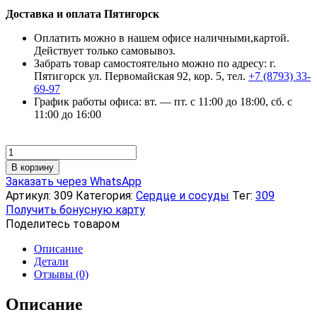
Доставка и оплата Пятигорск
Оплатить можно в нашем офисе наличными,картой.
Действует только самовывоз.
Забрать товар самостоятельно можно по адресу: г.
Пятигорск ул. Первомайская 92, кор. 5, тел.
+7 (8793) 33-
69-97
График работы офиса: вт. — пт. с 11:00 до 18:00, сб. с
11:00 до 16:00
Количество
товара
В корзину
Климатон
Заказать через WhatsApp
форте
Артикул:
309
Категория:
Сердце и сосуды
Тег:
309
с
Получить бонусную карту
дудником
Поделитесь товаром
китайским
Описание
Детали
Отзывы (0)
Описание