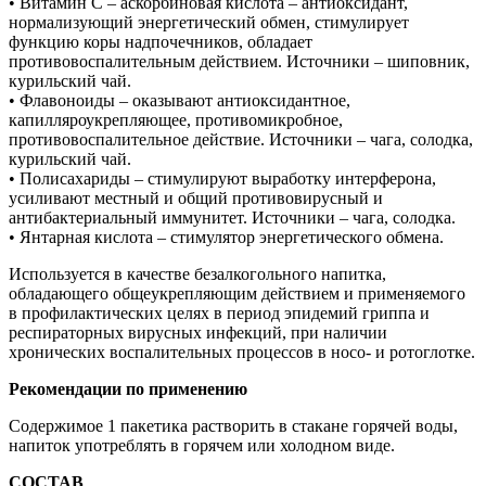
• Витамин С – аскорбиновая кислота – антиоксидант,
нормализующий энергетический обмен, стимулирует
функцию коры надпочечников, обладает
противовоспалительным действием. Источники – шиповник,
курильский чай.
• Флавоноиды – оказывают антиоксидантное,
капилляроукрепляющее, противомикробное,
противовоспалительное действие. Источники – чага, солодка,
курильский чай.
• Полисахариды – стимулируют выработку интерферона,
усиливают местный и общий противовирусный и
антибактериальный иммунитет. Источники – чага, солодка.
• Янтарная кислота – стимулятор энергетического обмена.
Используется в качестве безалкогольного напитка,
обладающего общеукрепляющим действием и применяемого
в профилактических целях в период эпидемий гриппа и
респираторных вирусных инфекций, при наличии
хронических воспалительных процессов в носо- и ротоглотке.
Рекомендации по применению
Содержимое 1 пакетика растворить в стакане горячей воды,
напиток употреблять в горячем или холодном виде.
СОСТАВ