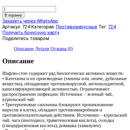
Количество
товара
В корзину
Концентрат
Заказать через WhatsApp
сухой
Артикул:
724
Категория:
Противовирусные
Тег:
724
напитка
Получить бонусную карту
безалкогольного
Поделитесь товаром
«Инфлю-
стоп»,
Описание
Детали
Отзывы (0)
10
пакетов
Описание
по
10
г
Инфлю-стоп содержит ряд биологически активных веществ:
• Катехины и их производные (танины или, иначе, дубильные
вещества), обладающие противовирусной, антиоксидантной,
капилляроукрепляющей активностью. Ограничивают
распространение инфекции. Источники – зеленый чай,
курильский чай.
• Тритерпеновые сапонины блокируют проникновение
вирусов в клетку, обладают противомикробным и
противовоспалительным действием. Источники – курильский
чай, чага (инотодиол, траметеноловая кислота), солодка
(глицирризиновая кислота), ромашка (хамазулен).