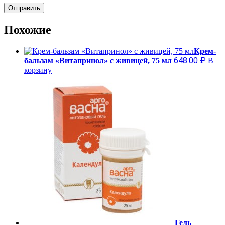
Похожие
Крем-
648.00
₽
бальзам «Витапринол» с живицей, 75 мл
В
корзину
Гель