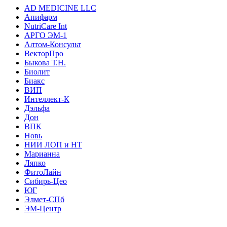
AD MEDICINE LLC
Апифарм
NutriCare Int
АРГО ЭМ-1
Алтом-Консульт
ВекторПро
Быкова Т.Н.
Биолит
Биакс
ВИП
Интеллект-К
Дэльфа
Дон
ВПК
Новь
НИИ ЛОП и НТ
Марианна
Ляпко
ФитоЛайн
Сибирь-Цео
ЮГ
Элмет-СПб
ЭМ-Центр