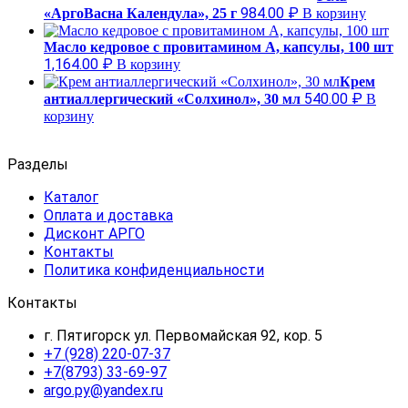
984.00
₽
«АргоВасна Календула», 25 г
В корзину
Масло кедровое с провитамином А, капсулы, 100 шт
1,164.00
₽
В корзину
Крем
540.00
₽
антиаллергический «Солхинол», 30 мл
В
корзину
Разделы
Каталог
Оплата и доставка
Дисконт АРГО
Контакты
Политика конфиденциальности
Контакты
г. Пятигорск ул. Первомайская 92, кор. 5
+7 (928) 220-07-37
+7(8793) 33-69-97
argo.py@yandex.ru