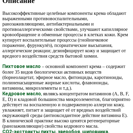
Описание
Высокоэффективные целебные компоненты крема обладают
выраженными противовоспалительными,
ранозаживляющими, антибактериальными и
противоаллергическими свойствами, улучшают капиллярное
кровообращение и обменные процессы в клетках кожи. Крем
купирует воспалительные процессы (гнойничковое
поражение, фурункулёз), псориатические высыпания,
аллергические реакции; дезинфицирует кожу и защищает от
вредного воздействия средств бытовой химии.
Пихтовое масло
– основной компонент крема – содержит
более 35 видов биологически активных веществ
(борнеолацетат, эфирное масло, фитонциды, каротиноиды,
полиненасыщенные жирные кислоты, флавоноиды,
витамины, микроэлементы и т.д.).
Кедровое масло
,
являясь концентратом витаминов (А, В, F,
E, D) и кладовой большинства микроэлементов, благоприятно
действует на воспаленную и подверженную аллергии кожу,
увлажняет, питает и защищает её от вредных воздействий
окружающей среды (антиоксидантное действие витамина Е).
В клинической практике высоко ценятся регенераторные
(ранозаживляющие) свойства кедрового масла.
СО2-экстракты пихты, зверобоя, шиповника,