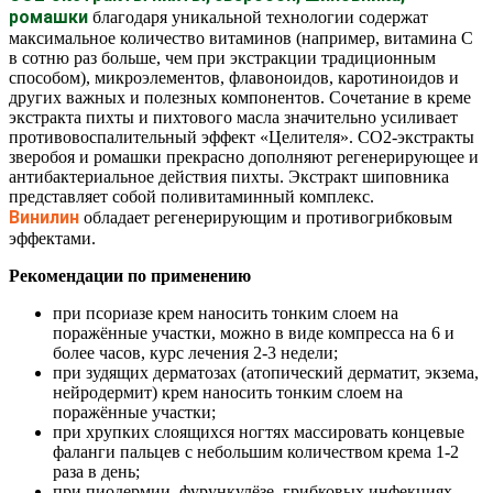
ромашки
благодаря уникальной технологии содержат
максимальное количество витаминов (например, витамина С
в сотню раз больше, чем при экстракции традиционным
способом), микроэлементов, флавоноидов, каротиноидов и
других важных и полезных компонентов. Сочетание в креме
экстракта пихты и пихтового масла значительно усиливает
противовоспалительный эффект «Целителя». СО2-экстракты
зверобоя и ромашки прекрасно дополняют регенерирующее и
антибактериальное действия пихты. Экстракт шиповника
представляет собой поливитаминный комплекс.
Винилин
обладает регенерирующим и противогрибковым
эффектами.
Рекомендации по применению
при псориазе крем наносить тонким слоем на
поражённые участки, можно в виде компресса на 6 и
более часов, курс лечения 2-3 недели;
при зудящих дерматозах (атопический дерматит, экзема,
нейродермит) крем наносить тонким слоем на
поражённые участки;
при хрупких слоящихся ногтях массировать концевые
фаланги пальцев с небольшим количеством крема 1-2
раза в день;
при пиодермии, фурункулёзе, грибковых инфекциях,