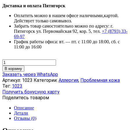
Доставка и оплата Пятигорск
Оплатить можно в нашем офисе наличными,картой.
Действует только самовывоз.
Забрать товар самостоятельно можно по адресу: г.
Пятигорск ул. Первомайская 92, кор. 5, тел.
+7 (8793) 33-
69-97
График работы офиса: вт. — пт. с 11:00 до 18:00, сб. с
11:00 до 16:00
Количество
товара
В корзину
Крем-
Заказать через WhatsApp
бальзам
Артикул:
1023
Категории:
Аллергия
,
Проблемная кожа
«Целитель»,
Тег:
1023
50
Получить бонусную карту
мл
Поделитесь товаром
Описание
Детали
Отзывы (0)