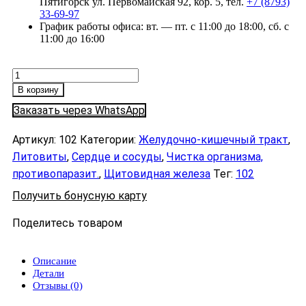
Пятигорск ул. Первомайская 92, кор. 5, тел.
+7 (8793)
33-69-97
График работы офиса: вт. — пт. с 11:00 до 18:00, сб. с
11:00 до 16:00
Количество
товара
В корзину
Литовит-
Заказать через WhatsApp
К
,
таблетки,
Артикул:
102
Категории:
Желудочно-кишечный тракт
,
140
Литовиты
,
Сердце и сосуды
,
Чистка организма,
г
противопаразит.
,
Щитовидная железа
Тег:
102
Получить бонусную карту
Поделитесь товаром
Описание
Детали
Отзывы (0)