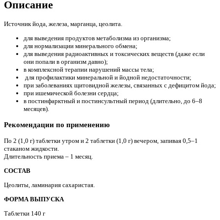
Описание
Источник йода, железа, марганца, цеолита.
для выведения продуктов метаболизма из организма;
для нормализации минерального обмена;
для выведения радиоактивных и токсических веществ (даже если
они попали в организм давно);
в комплексной терапии нарушений массы тела;
для профилактики минеральной и йодной недостаточности;
при заболеваниях щитовидной железы, связанных с дефицитом йода;
при ишемической болезни сердца;
в постинфарктный и постинсультный период (длительно, до 6–8
месяцев).
Рекомендации по применению
По 2 (1,0 г) таблетки утром и 2 таблетки (1,0 г) вечером, запивая 0,5–1
стаканом жидкости.
Длительность приема – 1 месяц.
СОСТАВ
Цеолиты, ламинария сахаристая.
ФОРМА ВЫПУСКА
Таблетки 140 г