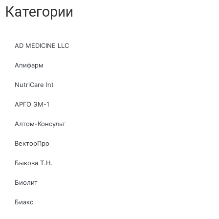
Категории
AD MEDICINE LLC
Апифарм
NutriCare Int
АРГО ЭМ-1
Алтом-Консульт
ВекторПро
Быкова Т.Н.
Биолит
Биакс