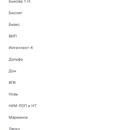
Быкова Т.Н.
Биолит
Биакс
ВИП
Интеллект-К
Дэльфа
Дон
ВПК
Новь
НИИ ЛОП и НТ
Марианна
Ляпко