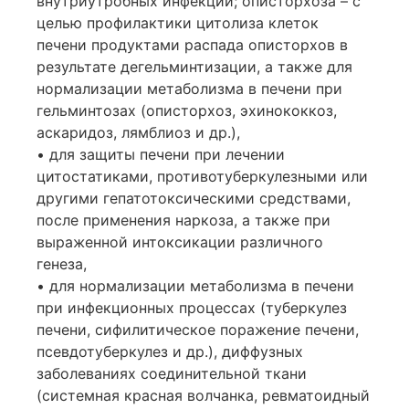
внутриутробных инфекций; описторхоза – с
целью профилактики цитолиза клеток
печени продуктами распада описторхов в
результате дегельминтизации, а также для
нормализации метаболизма в печени при
гельминтозах (описторхоз, эхинококкоз,
аскаридоз, лямблиоз и др.),
• для защиты печени при лечении
цитостатиками, противотуберкулезными или
другими гепатотоксическими средствами,
после применения наркоза, а также при
выраженной интоксикации различного
генеза,
• для нормализации метаболизма в печени
при инфекционных процессах (туберкулез
печени, сифилитическое поражение печени,
псевдотуберкулез и др.), диффузных
заболеваниях соединительной ткани
(системная красная волчанка, ревматоидный