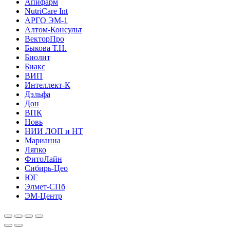
Апифарм
NutriCare Int
АРГО ЭМ-1
Алтом-Консульт
ВекторПро
Быкова Т.Н.
Биолит
Биакс
ВИП
Интеллект-К
Дэльфа
Дон
ВПК
Новь
НИИ ЛОП и НТ
Марианна
Ляпко
ФитоЛайн
Сибирь-Цео
ЮГ
Элмет-СПб
ЭМ-Центр