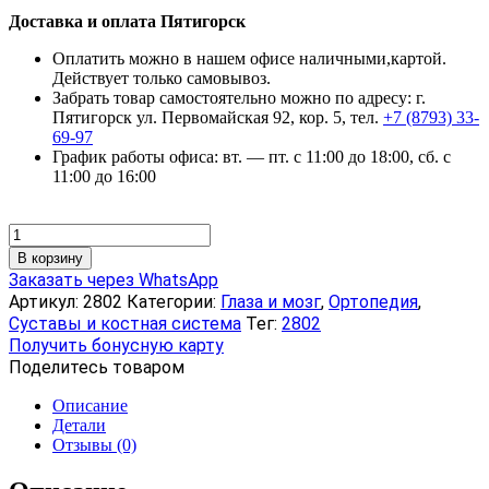
Доставка и оплата Пятигорск
Оплатить можно в нашем офисе наличными,картой.
Действует только самовывоз.
Забрать товар самостоятельно можно по адресу: г.
Пятигорск ул. Первомайская 92, кор. 5, тел.
+7 (8793) 33-
69-97
График работы офиса: вт. — пт. с 11:00 до 18:00, сб. с
11:00 до 16:00
Количество
товара
В корзину
Полустельки
Заказать через WhatsApp
супинированные,
Артикул:
2802
Категории:
Глаза и мозг
,
Ортопедия
,
размер
Суставы и костная система
Тег:
2802
40–
Получить бонусную карту
42
Поделитесь товаром
Описание
Детали
Отзывы (0)