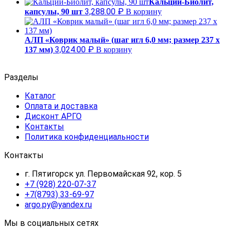
Кальций-Биолит,
3,288.00
₽
капсулы, 90 шт
В корзину
АЛП «Коврик малый» (шаг игл 6,0 мм; размер 237 х
3,024.00
₽
137 мм)
В корзину
Разделы
Каталог
Оплата и доставка
Дисконт АРГО
Контакты
Политика конфиденциальности
Контакты
г. Пятигорск ул. Первомайская 92, кор. 5
+7 (928) 220-07-37
+7(8793) 33-69-97
argo.py@yandex.ru
Мы в социальных сетях