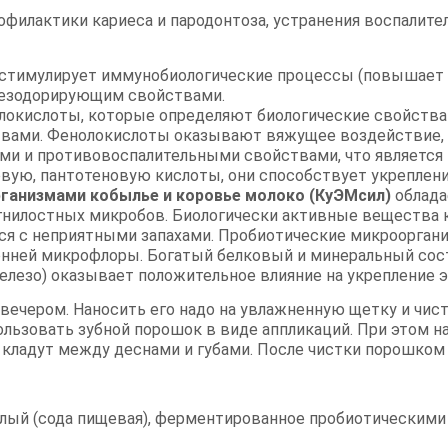
рофилактики кариеса и пародонтоза, устранения воспалит
и стимулирует иммунобиологические процессы (повышает 
дезодорирующим свойствами.
окислоты, которые определяют биологические свойства п
вами. Фенолокислоты оказывают вяжущее воздействие, 
ми и противовоспалительными свойствами, что является 
иновую, пантотеновую кислоты, они способствует укреплен
ганизмами кобылье и коровье молоко (КуЭМсил)
облада
и гнилостных микробов. Биологически активные веществ
ься с неприятными запахами. Пробиотические микроорга
онней микрофлоры. Богатый белковый и минеральный соста
 железо) оказывает положительное влияние на укрепление 
вечером. Наносить его надо на увлажненную щетку и чис
льзовать зубной порошок в виде аппликаций. При этом н
 кладут между деснами и губами. После чистки порошком 
лый (сода пищевая), ферментированное пробиотическими