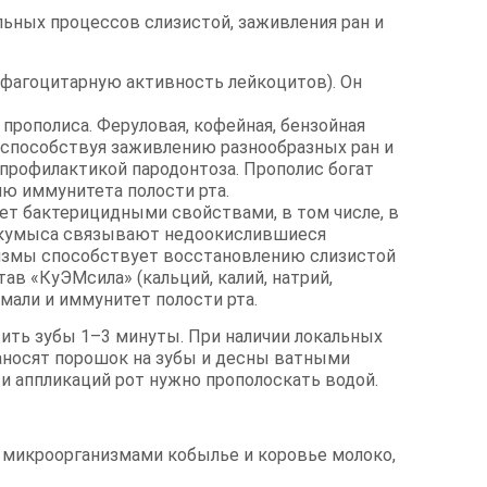
ельных процессов слизистой, заживления ран и
фагоцитарную активность лейкоцитов). Он
рополиса. Феруловая, кофейная, бензойная
способствуя заживлению разнообразных ран и
профилактикой пародонтоза. Прополис богат
ию иммунитета полости рта.
ет бактерицидными свойствами, в том числе, в
а кумыса связывают недоокислившиеся
низмы способствует восстановлению слизистой
в «КуЭМсила» (кальций, калий, натрий,
эмали и иммунитет полости рта.
тить зубы 1–3 минуты. При наличии локальных
аносят порошок на зубы и десны ватными
и аппликаций рот нужно прополоскать водой.
 микроорганизмами кобылье и коровье молоко,