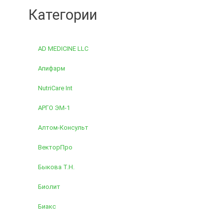
Категории
AD MEDICINE LLC
Апифарм
NutriCare Int
АРГО ЭМ-1
Алтом-Консульт
ВекторПро
Быкова Т.Н.
Биолит
Биакс