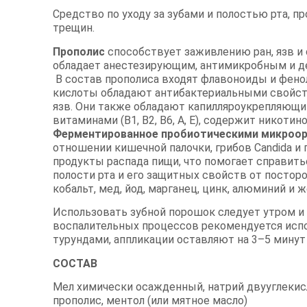
Средство по уходу за зубами и полостью рта, п
трещин.
Прополис
способствует заживлению ран, язв 
обладает анестезирующим, антимикробным и 
В состав прополиса входят флавоноиды и фенол
кислоты обладают антибактериальными свойст
язв. Они также обладают капилляроукрепляющи
витаминами (B1, В2, В6, А, Е), содержит никот
Ферментированное пробиотическими микроор
отношении кишечной палочки, грибов Candida 
продукты распада пищи, что помогает справит
полости рта и его защитных свойств от постор
кобальт, мед, йод, марганец, цинк, алюминий и
Использовать зубной порошок следует утром и 
воспалительных процессов рекомендуется испо
турундами, аппликации оставляют на 3–5 минут
СОСТАВ
Мел химически осажденный, натрий двууглекис
прополис, ментол (или мятное масло)