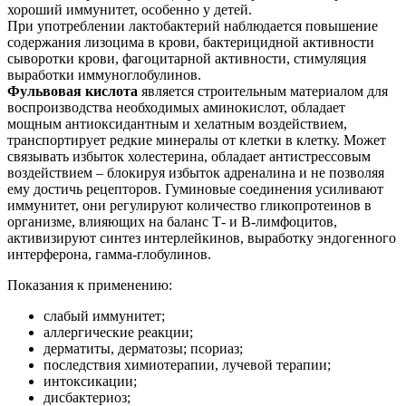
хороший иммунитет, особенно у детей.
При употреблении лактобактерий наблюдается повышение
содержания лизоцима в крови, бактерицидной активности
сыворотки крови, фагоцитарной активности, стимуляция
выработки иммуноглобулинов.
Фульвовая кислота
является строительным материалом для
воспроизводства необходимых аминокислот, обладает
мощным антиоксидантным и хелатным воздействием,
транспортирует редкие минералы от клетки в клетку. Может
связывать избыток холестерина, обладает антистрессовым
воздействием – блокируя избыток адреналина и не позволяя
ему достичь рецепторов. Гуминовые соединения усиливают
иммунитет, они регулируют количество гликопротеинов в
организме, влияющих на баланс Т- и В-лимфоцитов,
активизируют синтез интерлейкинов, выработку эндогенного
интерферона, гамма-глобулинов.
Показания к применению:
слабый иммунитет;
аллергические реакции;
дерматиты, дерматозы; псориаз;
последствия химиотерапии, лучевой терапии;
интоксикации;
дисбактериоз;