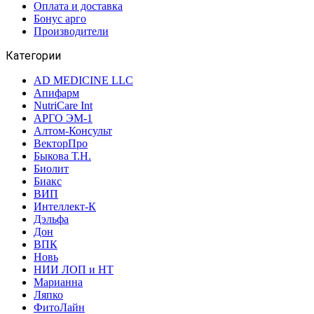
Оплата и доставка
Бонус арго
Производители
Категории
AD MEDICINE LLC
Апифарм
NutriCare Int
АРГО ЭМ-1
Алтом-Консульт
ВекторПро
Быкова Т.Н.
Биолит
Биакс
ВИП
Интеллект-К
Дэльфа
Дон
ВПК
Новь
НИИ ЛОП и НТ
Марианна
Ляпко
ФитоЛайн