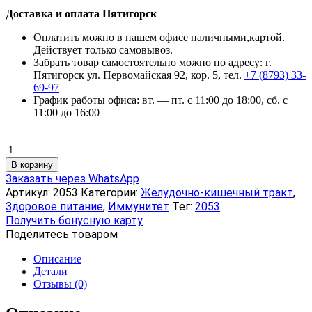
Доставка и оплата Пятигорск
Оплатить можно в нашем офисе наличными,картой.
Действует только самовывоз.
Забрать товар самостоятельно можно по адресу: г.
Пятигорск ул. Первомайская 92, кор. 5, тел.
+7 (8793) 33-
69-97
График работы офиса: вт. — пт. с 11:00 до 18:00, сб. с
11:00 до 16:00
Количество
товара
В корзину
Пробиогум
Заказать через WhatsApp
Лактис,
Артикул:
2053
Категории:
Желудочно-кишечный тракт
,
таблетки,
Здоровое питание
,
Иммунитет
Тег:
2053
60
Получить бонусную карту
шт
Поделитесь товаром
Описание
Детали
Отзывы (0)