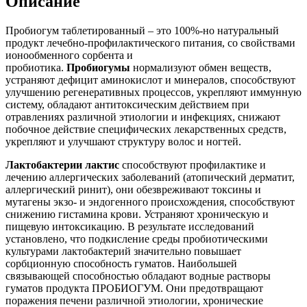
Описание
Пробиогум таблетированный – это 100%-но натуральный
продукт лечебно-профилактического питания, со свойствами
ионообменного сорбента и
пробиотика.
Пробиогумы
нормализуют обмен веществ,
устраняют дефицит аминокислот и минералов, способствуют
улучшению регенеративных процессов, укрепляют иммунную
систему, обладают антитоксическим действием при
отравлениях различной этиологии и инфекциях, снижают
побочное действие специфических лекарственных средств,
укрепляют и улучшают структуру волос и ногтей.
Лактобактерии лактис
способствуют профилактике и
лечению аллергических заболеваний (атопический дерматит,
аллергический ринит), они обезвреживают токсины и
мутагены экзо- и эндогенного происхождения, способствуют
снижению гистамина крови. Устраняют хроническую и
пищевую интоксикацию. В результате исследований
установлено, что подкисление среды пробиотическими
культурами лактобактерий значительно повышает
сорбционную способность гуматов. Наибольшей
связывающей способностью обладают водные растворы
гуматов продукта ПРОБИОГУМ. Они предотвращают
поражения печени различной этиологии, хронические