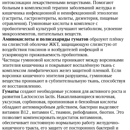
интоксикации лекарственными веществами. Помогают
больным в комплексной терапии заболеваний желудка и
кишечника инфекционной и неинфекционной этиологии
(гастриты, гастроэнтериты, колиты, дизентерия, пищевые
отравления). Гуминовые кислоты в комплексе с
пробиотической культурой улучшают метаболизм, усвоение
микроэлементов, питательных веществ.
Аминокислоты и полисахариды гуматов
образуют плёнку
на слизистой оболочке ЖКТ, защищающую слизистую от
воздействия токсинов и возбудителей инфекций и
ускоряющую приживаемость пробиотиков.
Частицы гуминовой кислоты проникают между ворсинками
эпителия кишечника и покрывают воспалённую ткань с
комплексом лимфатических желез защитной пленкой. Если
ворсинки кишечного эпителия разрушены, гуминовые
вещества проникают в субэпителиальную ткань, способствуя
ее восстановлению.
Гуматы
создают необходимые условия для активного роста и
развития Lactococcus lactis. Накапливающиеся молочная,
уксусная, сорбиновая, пропионовая и бензойная кислоты
обладают антимикробным действием, бактерии выделяют
витамин В12 , витамин С, тиамин, рибофлавин, биотин. Это
позволяет компенсировать недостаток витаминов,
обеспечивает постоянную нормальную работу желудочно-
кишечного тракта, его защиту от посторонних бактерий и