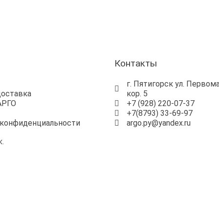
ы
Контакты
г. Пятигорск ул. Первома
доставка
кор. 5
АРГО
+7 (928) 220-07-37
+7(8793) 33-69-97
 конфиденциальности
argo.py@yandex.ru
.