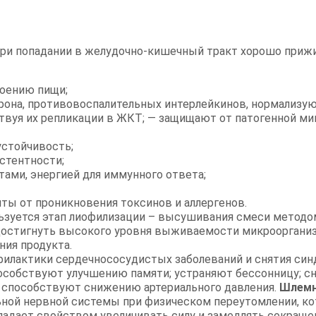
при попадании в желудочно-кишечный тракт хорошо при
оению пищи;
рона, противовоспалительных интерлейкинов, нормализу
твуя их репликации в ЖКТ; — защищают от патогенной м
стойчивость;
стентности;
ами, энергией для иммунного ответа;
ты от проникновения токсинов и аллергенов.
льзуется этап лиофилизации – высушивания смеси метод
 достигнуть высокого уровня выживаемости микроорганиз
ния продукта.
офилактики сердечнососудистых заболеваний и снятия с
пособствуют улучшению памяти; устраняют бессонницу;
 способствуют снижению артериального давления.
Шлемн
ой нервной системы при физическом переутомлении, кот
бладает свойством увеличивать силу и замедлять сокраще