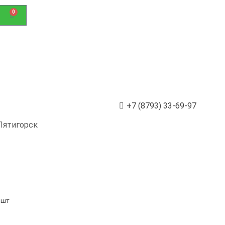
0
+7 (8793) 33-69-97
Пятигорск
 шт