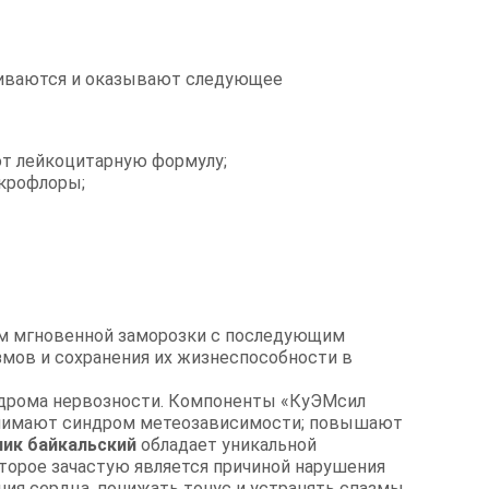
живаются и оказывают следующее
ют лейкоцитарную формулу;
икрофлоры;
ом мгновенной заморозки с последующим
мов и сохранения их жизнеспособности в
индрома нервозности. Компоненты «КуЭМсил
 снимают синдром метеозависимости; повышают
ик байкальский
обладает уникальной
орое зачастую является причиной нарушения
ния сердца, понижать тонус и устранять спазмы