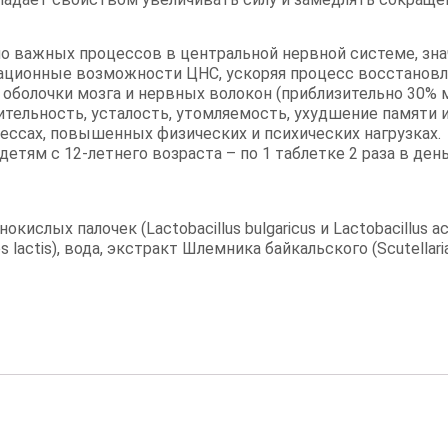
 важных процессов в центральной нервной системе, зна
ационные возможности ЦНС, ускоряя процесс восстановл
болочки мозга и нервных волокон (приблизительно 30% мо
ительность, усталость, утомляемость, ухудшение памяти 
ессах, повышенных физических и психических нагрузках.
детям с 12-летнего возраста – по 1 таблетке 2 раза в день
лых палочек (Lactobacillus bulgaricus и Lactobacillus aci
 lactis), вода, экстракт Шлемника байкальского (Scutellaria 