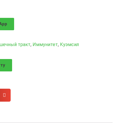
App
шечный тракт
,
Иммунитет
,
Куэмсил
рту