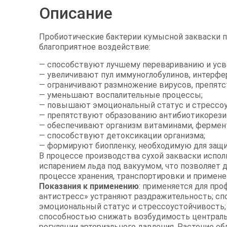
Описание
Пробиотические бактерии кумысной закваски 
благоприятное воздействие:
— способствуют лучшему перевариванию и усв
— увеличивают пул иммуноглобулинов, интерфе
— ограничивают размножение вирусов, препятс
— уменьшают воспалительные процессы;
— повышают эмоциональный статус и стрессоу
— препятствуют образованию антибиотикорези
— обеспечивают организм витаминами, фермент
— способствуют детоксикации организма;
— формируют биопленку, необходимую для защи
В процессе производства сухой закваски испо
испарением льда под вакуумом, что позволяет
процессе хранения, транспортировки и примене
Показания к применению
: применяется для пр
антистресс» устраняют раздражительность; с
эмоциональный статус и стрессоустойчивость;
способностью снижать возбудимость центральн
регуляции артериального давления. Растение о