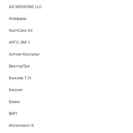
AD MEDICINE LLC
Апифарм
NutriCare Int
АРГО ЭМ-1
Алтом-Консульт
ВекторПро
Быкова Т.Н.
Биолит
Биакс
ВИП
Интеллект-К