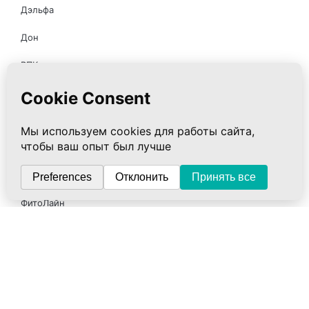
Дэльфа
Дон
ВПК
Новь
НИИ ЛОП и НТ
Марианна
Ляпко
ФитоЛайн
Сибирь-Цео
ЮГ
Элмет-СПб