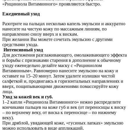
«Рициниола Витаминного» проявляются быстро.
Ежедневный уход
Разотрите на пальцах несколько капель эмульсии и аккуратно
нанесите на чистую кожу по массажным линиям, по
направлению снизу вверх и к вискам.
При желании Вы можете сочетать эмульсию с другими
средствами ухода.
Интенсивный уход
Для достижения разглаживающего, омолаживающего эффекта
и борьбы с признаками старения в дополнение к обычному
уходу еженедельно делайте маску с «Рициниолом
Витаминным». Равномерно нанесите эмульсию на кожу и
оставьте на 15–20 минут. Затем удалите излишки чистой
салфеткой и, продвигаясь в горизонтальных направлениях и
вверх, пощипывающими движениями помассируйте кожу
лица.
Уход за кожей век и губ.
1–2 капли «Рициниола Витаминного» нежно распределите
кончиками пальцев на коже губ и век (от переносицы к виску
– по верхнему веку, от виска к переносице – по нижнему
веку).
При дряблой, увядающей коже, «гусиных лапках» эмульсию
можно использовать в виде аппликаций.