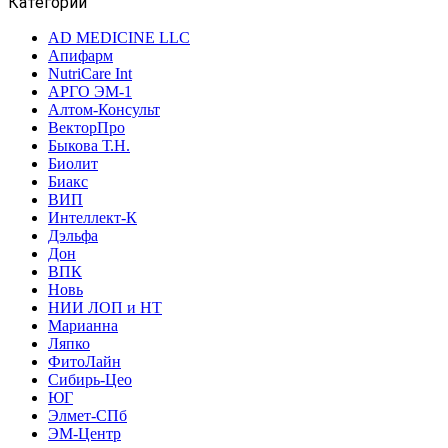
Категории
AD MEDICINE LLC
Апифарм
NutriCare Int
АРГО ЭМ-1
Алтом-Консульт
ВекторПро
Быкова Т.Н.
Биолит
Биакс
ВИП
Интеллект-К
Дэльфа
Дон
ВПК
Новь
НИИ ЛОП и НТ
Марианна
Ляпко
ФитоЛайн
Сибирь-Цео
ЮГ
Элмет-СПб
ЭМ-Центр