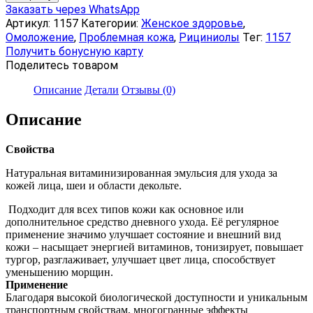
Эмульсия
Заказать через WhatsApp
«Рициниол
Артикул:
1157
Категории:
Женское здоровье
,
Витаминный»,
Омоложение
,
Проблемная кожа
,
Рициниолы
Тег:
1157
25
Получить бонусную карту
мл
Поделитесь товаром
Описание
Детали
Отзывы (0)
Описание
Свойства
Натуральная витаминизированная эмульсия для ухода за
кожей лица, шеи и области декольте.
Подходит для всех типов кожи как основное или
дополнительное средство дневного ухода. Её регулярное
применение значимо улучшает состояние и внешний вид
кожи – насыщает энергией витаминов, тонизирует, повышает
тургор, разглаживает, улучшает цвет лица, способствует
уменьшению морщин.
Применение
Благодаря высокой биологической доступности и уникальным
транспортным свойствам, многогранные эффекты