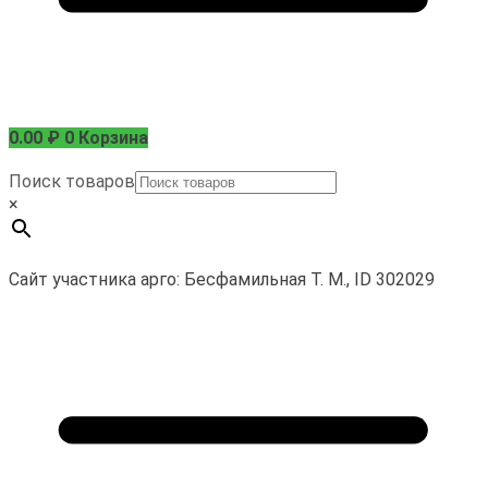
0.00
₽
0
Корзина
Поиск товаров
×
Сайт участника арго: Бесфамильная Т. М., ID 302029