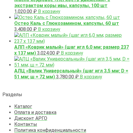
экстрактом коры ивы, капсулы, 100 шт
1,020.00
₽
В корзину
Остео Каль с Глюкозамином, капсулы, 60 шт
3,408.00
₽
В корзину
АЛП «Коврик малый» (шаг игл 6,0 мм; размер 237
х 137 мм)
3,024.00
₽
В корзину
АЛЦ «Валик Универсальный» (шаг игл 3,5 мм; D =
51 мм; ш = 72 мм)
3,780.00
₽
В корзину
Разделы
Каталог
Оплата и доставка
Дисконт АРГО
Контакты
Политика конфиденциальности