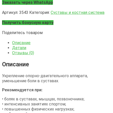
Коллаген
Заказать через WhatsApp
для
суставов
Артикул:
3543
Категория:
Суставы и костная система
Получить бонусную карту
Поделитесь товаром
Описание
Детали
Отзывы (0)
Описание
Укрепление опорно-двигательного аппарата,
уменьшение боли в суставах.
Рекомендуется при:
• болях в суставах, мышцах, позвоночнике;
• интенсивных занятиях спортом;
• повышенных физических нагрузках;