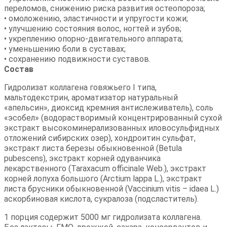
переломов, снижению риска развития остеопороза;
• омоложению, эластичности и упругости кожи;
• улучшению состояния волос, ногтей и зубов;
• укреплению опорно-двигательного аппарата;
• уменьшению боли в суставах;
• сохранению подвижности суставов.
Состав
Гидролизат коллагена говяжьего I типа,
мальтодекстрин, ароматизатор натуральный
«апельсин», диоксид кремния антислеживатель), соль
«эсобел» (водорастворимый концентрированный сухой
экстракт высокоминерализованных иловосульфидных
отложений сибирских озер), хондроитин сульфат,
экстракт листа березы обыкновенной (Betula
pubescens), экстракт корней одуванчика
лекарственного (Taraxacum officinale Web.), экстракт
корней лопуха большого (Arctium lappa L.), экстракт
листа брусники обыкновенной (Vaccinium vitis – idaea L.)
аскорбиновая кислота, сукралоза (подсластитель).
1 порция содержит 5000 мг гидролизата коллагена.