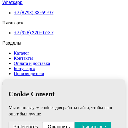
Whatsapp
+7 (8793) 33-69-97
Пятигорск
+7 (928) 220-07-37
Разделы
Каталог
Контакты
Оплата и доставка
Бонус арго
Производители
Категории
AD MEDICINE LLC
Апифарм
NutriCare Int
АРГО ЭМ-1
Алтом-Консульт
ВекторПро
Быкова Т.Н.