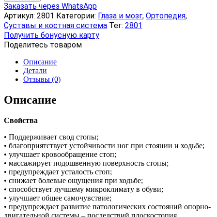
Полустельки
Заказать через WhatsApp
супинированные,
Артикул:
2801
Категории:
Глаза и мозг
,
Ортопедия
,
размер
Суставы и костная система
Тег:
2801
36–
Получить бонусную карту
38
Поделитесь товаром
Описание
Детали
Отзывы (0)
Описание
Свойства
• Поддерживает свод стопы;
• благоприятствует устойчивости ног при стоянии и ходьбе;
• улучшает кровообращение стоп;
• массажирует подошвенную поверхность стопы;
• предупреждает усталость стоп;
• снижает болевые ощущения при ходьбе;
• способствует лучшему микроклимату в обуви;
• улучшает общее самочувствие;
• предупреждает развитие патологических состояний опорно-
двигательной системы – последствий плоскостопия.