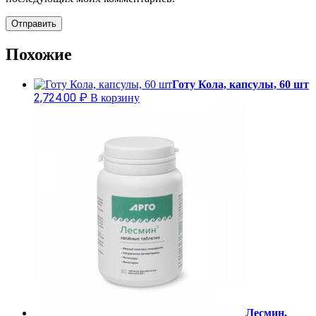
Похожие
Готу Кола, капсулы, 60 шт
2,724.00
₽
В корзину
Лесмин,