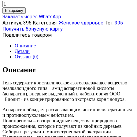
Количество
товара
В корзину
Гель
Заказать через WhatsApp
по
Артикул:
395
Категория:
Женское здоровье
Тег:
395
уходу
Получить бонусную карту
за
Поделитесь товаром
кожей
груди
Описание
«Мамапренол»,
Детали
50
Отзывы (0)
мл
Описание
Гель содержит кристаллическое азотосодержащее вещество
неалкалоидного типа – амид аспарагиновой кислоты
(аспарагин), впервые выделенный в лабораториях ООО
«Биолит» из концентрированного экстракта корня лопуха.
Аспарагин обладает рассасывающим, антипролиферативным
и противоопухолевым действием.
Полипренолы – изопреноидные вещества природного
происхождения, которые получают из хвойных деревьев
Сибири в результате многоступенчатой экстракции.