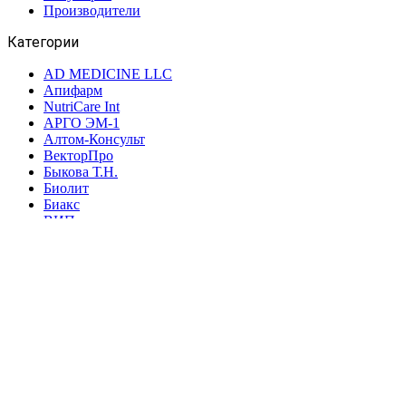
Производители
Категории
AD MEDICINE LLC
Апифарм
NutriCare Int
АРГО ЭМ-1
Алтом-Консульт
ВекторПро
Быкова Т.Н.
Биолит
Биакс
ВИП
Интеллект-К
Дэльфа
Дон
ВПК
Новь
НИИ ЛОП и НТ
Марианна
Ляпко
ФитоЛайн
Сибирь-Цео
ЮГ