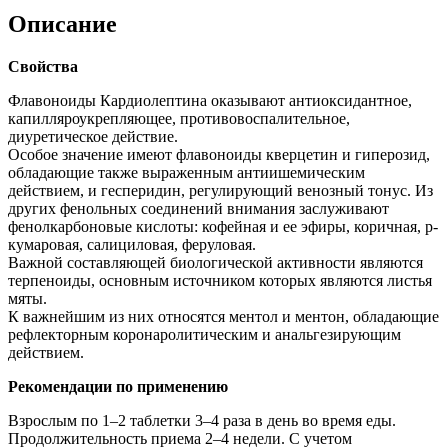
Описание
Свойства
Флавоноиды Кардиолептина оказывают антиоксидантное,
капилляроукрепляющее, противовоспалительное,
диуретическое действие.
Особое значение имеют флавоноиды кверцетин и гиперозид,
обладающие также выраженным антиишемическим
действием, и гесперидин, регулирующий венозный тонус. Из
других фенольных соединений внимания заслуживают
фенолкарбоновые кислоты: кофейная и ее эфиры, коричная, р-
кумаровая, салициловая, феруловая.
Важной составляющей биологической активности являются
терпеноиды, основным источником которых являются листья
мяты.
К важнейшим из них относятся ментол и ментон, обладающие
рефлекторным коронаролитическим и анальгезирующим
действием.
Рекомендации по применению
Взрослым по 1–2 таблетки 3–4 раза в день во время еды.
Продолжительность приема 2–4 недели. С учетом