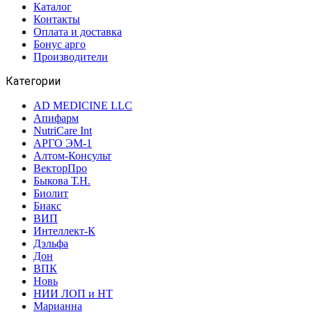
Каталог
Контакты
Оплата и доставка
Бонус арго
Производители
Категории
AD MEDICINE LLC
Апифарм
NutriCare Int
АРГО ЭМ-1
Алтом-Консульт
ВекторПро
Быкова Т.Н.
Биолит
Биакс
ВИП
Интеллект-К
Дэльфа
Дон
ВПК
Новь
НИИ ЛОП и НТ
Марианна