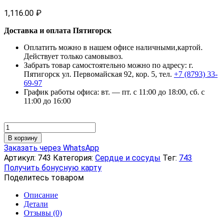
1,116.00
₽
Доставка и оплата Пятигорск
Оплатить можно в нашем офисе наличными,картой.
Действует только самовывоз.
Забрать товар самостоятельно можно по адресу: г.
Пятигорск ул. Первомайская 92, кор. 5, тел.
+7 (8793) 33-
69-97
График работы офиса: вт. — пт. с 11:00 до 18:00, сб. с
11:00 до 16:00
Количество
товара
В корзину
Концентрат
Заказать через WhatsApp
пищевой
Артикул:
743
Категория:
Сердце и сосуды
Тег:
743
"Кардиолептин".
Получить бонусную карту
таблетки,
Поделитесь товаром
50
шт
Описание
Детали
Отзывы (0)