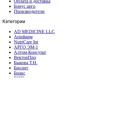
Оплата и доставка
Бонус арго
Производители
Категории
AD MEDICINE LLC
Апифарм
NutriCare Int
АРГО ЭМ-1
Алтом-Консульт
ВекторПро
Быкова Т.Н.
Биолит
Биакс
ВИП
Интеллект-К
Дэльфа
Дон
ВПК
Новь
НИИ ЛОП и НТ
Марианна
Ляпко
ФитоЛайн