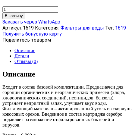
Количество
товара
В корзину
Картридж
Заказать через WhatsApp
для
Артикул:
1619
Категория:
Фильтры для воды
Тег:
1619
фильтра
Получить бонусную карту
под
Поделитесь товаром
мойку
«Водолей-
Описание
БКП»
Детали
угольный
Отзывы (0)
Описание
Входит в состав базовой комплектации. Предназначен для
сорбции органических и неорганических примесей (хлора,
хлорорганических соединений, пестицидов, бензола),
устраняет неприятный запах, улучшает вкус воды.
Фильтрующий материал – активированный уголь из скорлупы
кокосовых орехов. Введенное в состав картриджа серебро
подавляет размножение отфильтрованных бактерий и
вирусов.