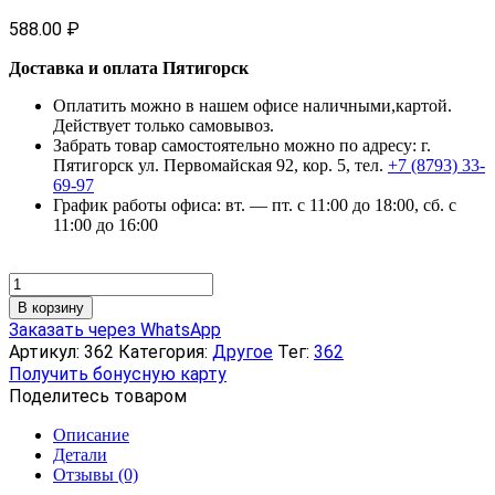
588.00
₽
Доставка и оплата Пятигорск
Оплатить можно в нашем офисе наличными,картой.
Действует только самовывоз.
Забрать товар самостоятельно можно по адресу: г.
Пятигорск ул. Первомайская 92, кор. 5, тел.
+7 (8793) 33-
69-97
График работы офиса: вт. — пт. с 11:00 до 18:00, сб. с
11:00 до 16:00
Количество
товара
В корзину
Крем
Заказать через WhatsApp
массажный
Артикул:
362
Категория:
Другое
Тег:
362
с
Получить бонусную карту
экстрактом
Поделитесь товаром
сабельника
«Эсобел»,
Описание
50
Детали
мл
Отзывы (0)