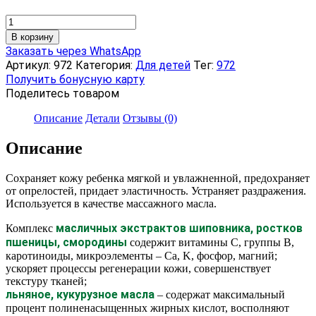
Количество
товара
В корзину
Масло
Заказать через WhatsApp
противовоспалительное
Артикул:
972
Категория:
Для детей
Тег:
972
с
Получить бонусную карту
шиповником
Поделитесь товаром
«Аргоша»,
150
Описание
Детали
Отзывы (0)
мл
Описание
Сохраняет кожу ребенка мягкой и увлажненной, предохраняет
от опрелостей, придает эластичность. Устраняет раздражения.
Используется в качестве массажного масла.
масличных экстрактов шиповника, ростков
Комплекс
пшеницы, смородины
содержит витамины С, группы В,
каротиноиды, микроэлементы – Ca, K, фосфор, магний;
ускоряет процессы регенерации кожи, совершенствует
текстуру тканей;
льняное, кукурузное масла
– содержат максимальный
процент полиненасыщенных жирных кислот, восполняют