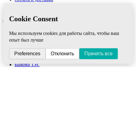
Бонус арго
Производители
Категории
AD MEDICINE LLC
Апифарм
NutriCare Int
АРГО ЭМ-1
Алтом-Консульт
ВекторПро
Быкова Т.Н.
Биолит
Биакс
ВИП
Интеллект-К
Дэльфа
Дон
ВПК
Новь
НИИ ЛОП и НТ
Марианна
Ляпко
ФитоЛайн
Сибирь-Цео