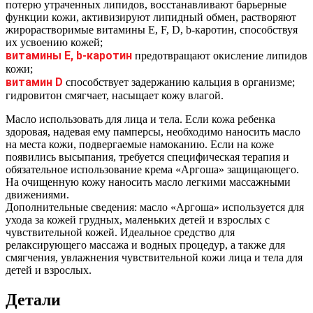
потерю утраченных липидов, восстанавливают барьерные
функции кожи, активизируют липидный обмен, растворяют
жирорастворимые витамины E, F, D, b-каротин, способствуя
их усвоению кожей;
витамины Е, b-каротин
предотвращают окисление липидов
кожи;
витамин D
способствует задержанию кальция в организме;
гидровитон смягчает, насыщает кожу влагой.
Масло использовать для лица и тела. Если кожа ребенка
здоровая, надевая ему памперсы, необходимо наносить масло
на места кожи, подвергаемые намоканию. Если на коже
появились высыпания, требуется специфическая терапия и
обязательное использование крема «Аргоша» защищающего.
На очищенную кожу наносить масло легкими массажными
движениями.
Дополнительные сведения: масло «Аргоша» используется для
ухода за кожей грудных, маленьких детей и взрослых с
чувствительной кожей. Идеальное средство для
релаксирующего массажа и водных процедур, а также для
смягчения, увлажнения чувствительной кожи лица и тела для
детей и взрослых.
Детали