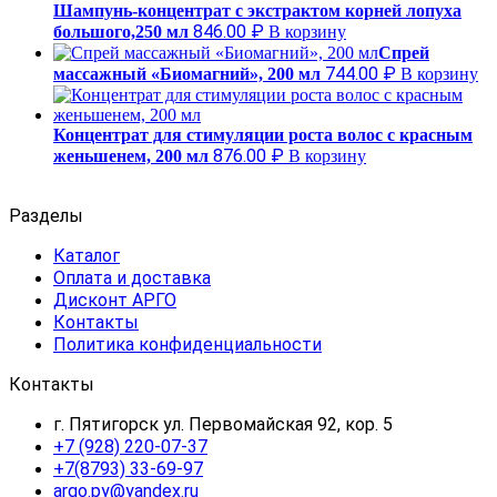
Шампунь-концентрат с экстрактом корней лопуха
846.00
₽
большого,250 мл
В корзину
Спрей
744.00
₽
массажный «Биомагний», 200 мл
В корзину
Концентрат для стимуляции роста волос с красным
876.00
₽
женьшенем, 200 мл
В корзину
Разделы
Каталог
Оплата и доставка
Дисконт АРГО
Контакты
Политика конфиденциальности
Контакты
г. Пятигорск ул. Первомайская 92, кор. 5
+7 (928) 220-07-37
+7(8793) 33-69-97
argo.py@yandex.ru