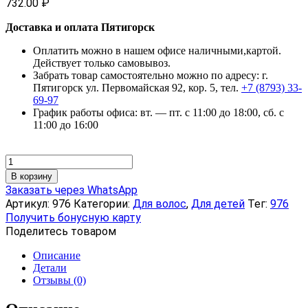
732.00
₽
Доставка и оплата Пятигорск
Оплатить можно в нашем офисе наличными,картой.
Действует только самовывоз.
Забрать товар самостоятельно можно по адресу: г.
Пятигорск ул. Первомайская 92, кор. 5, тел.
+7 (8793) 33-
69-97
График работы офиса: вт. — пт. с 11:00 до 18:00, сб. с
11:00 до 16:00
Количество
товара
В корзину
Шампунь
Заказать через WhatsApp
без
Артикул:
976
Категории:
Для волос
,
Для детей
Тег:
976
слез
Получить бонусную карту
с
Поделитесь товаром
ромашкой
«Аргоша»,
Описание
200
Детали
мл
Отзывы (0)