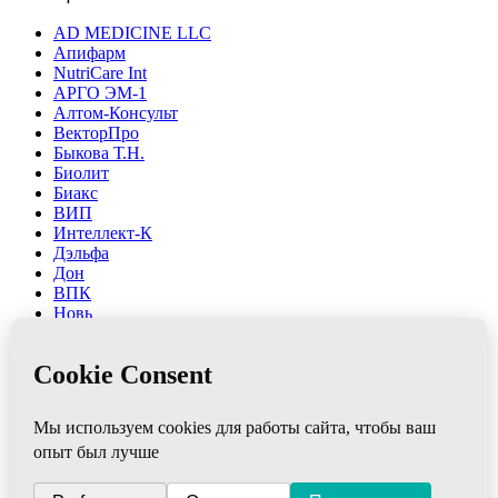
AD MEDICINE LLC
Апифарм
NutriCare Int
АРГО ЭМ-1
Алтом-Консульт
ВекторПро
Быкова Т.Н.
Биолит
Биакс
ВИП
Интеллект-К
Дэльфа
Дон
ВПК
Новь
НИИ ЛОП и НТ
Марианна
Ляпко
ФитоЛайн
Сибирь-Цео
ЮГ
Элмет-СПб
ЭМ-Центр