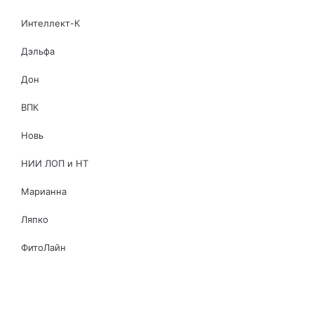
Интеллект-К
Дэльфа
Дон
ВПК
Новь
НИИ ЛОП и НТ
Марианна
Ляпко
ФитоЛайн
Сибирь-Цео
ЮГ