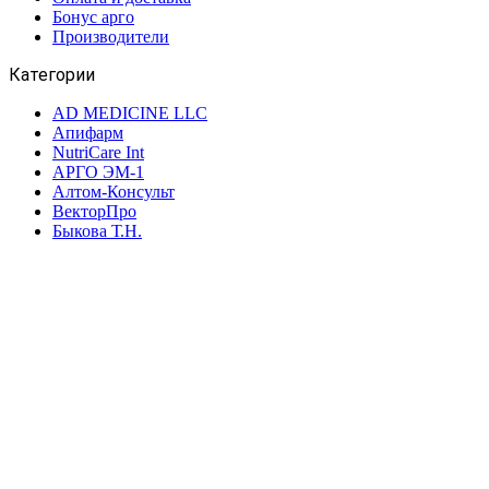
Бонус арго
Производители
Категории
AD MEDICINE LLC
Апифарм
NutriCare Int
АРГО ЭМ-1
Алтом-Консульт
ВекторПро
Быкова Т.Н.
Биолит
Биакс
ВИП
Интеллект-К
Дэльфа
Дон
ВПК
Новь
НИИ ЛОП и НТ
Марианна
Ляпко
ФитоЛайн
Сибирь-Цео