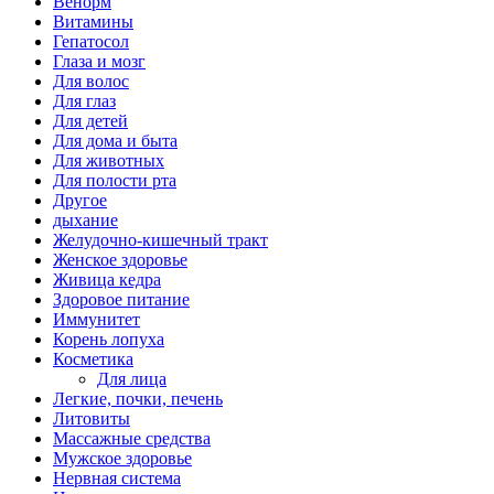
Венорм
Витамины
Гепатосол
Глаза и мозг
Для волос
Для глаз
Для детей
Для дома и быта
Для животных
Для полости рта
Другое
дыхание
Желудочно-кишечный тракт
Женское здоровье
Живица кедра
Здоровое питание
Иммунитет
Корень лопуха
Косметика
Для лица
Легкие, почки, печень
Литовиты
Массажные средства
Мужское здоровье
Нервная система