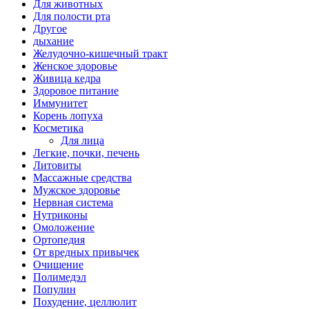
Для животных
Для полости рта
Другое
дыхание
Желудочно-кишечный тракт
Женское здоровье
Живица кедра
Здоровое питание
Иммунитет
Корень лопуха
Косметика
Для лица
Легкие, почки, печень
Литовиты
Массажные средства
Мужское здоровье
Нервная система
Нутриконы
Омоложение
Ортопедия
От вредных привычек
Очищение
Полимедэл
Популин
Похудение, целлюлит