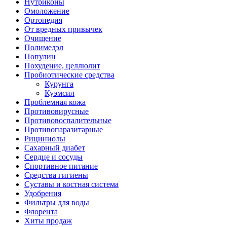
Нутриконы
Омоложение
Ортопедия
От вредных привычек
Очищение
Полимедэл
Популин
Похудение, целлюлит
Пробиотические средства
Курунга
Куэмсил
Проблемная кожа
Противовирусные
Противовоспалительные
Противопаразитарные
Рициниолы
Сахарный диабет
Сердце и сосуды
Спортивное питание
Средства гигиены
Суставы и костная система
Удобрения
Фильтры для воды
Флорента
Хиты продаж