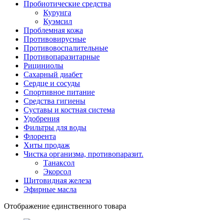
Пробиотические средства
Курунга
Куэмсил
Проблемная кожа
Противовирусные
Противовоспалительные
Противопаразитарные
Рициниолы
Сахарный диабет
Сердце и сосуды
Спортивное питание
Средства гигиены
Суставы и костная система
Удобрения
Фильтры для воды
Флорента
Хиты продаж
Чистка организма, противопаразит.
Танаксол
Экорсол
Щитовидная железа
Эфирные масла
Отображение единственного товара