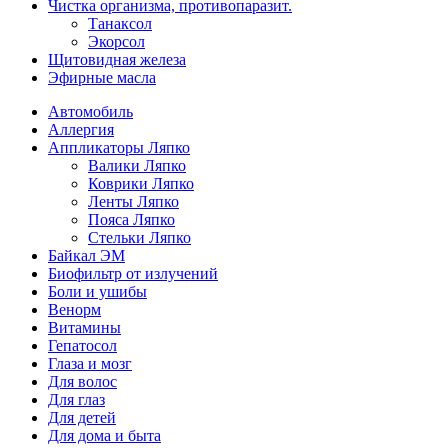
Чистка организма, противопаразит.
Танаксол
Экорсол
Щитовидная железа
Эфирные масла
Автомобиль
Аллергия
Аппликаторы Ляпко
Валики Ляпко
Коврики Ляпко
Ленты Ляпко
Пояса Ляпко
Стельки Ляпко
Байкал ЭМ
Биофильтр от излучений
Боли и ушибы
Венорм
Витамины
Гепатосол
Глаза и мозг
Для волос
Для глаз
Для детей
Для дома и быта