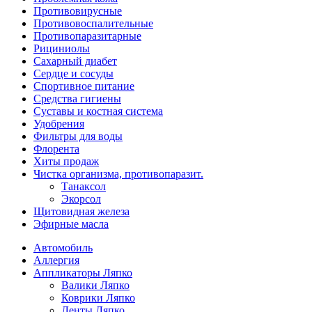
Противовирусные
Противовоспалительные
Противопаразитарные
Рициниолы
Сахарный диабет
Сердце и сосуды
Спортивное питание
Средства гигиены
Суставы и костная система
Удобрения
Фильтры для воды
Флорента
Хиты продаж
Чистка организма, противопаразит.
Танаксол
Экорсол
Щитовидная железа
Эфирные масла
Автомобиль
Аллергия
Аппликаторы Ляпко
Валики Ляпко
Коврики Ляпко
Ленты Ляпко