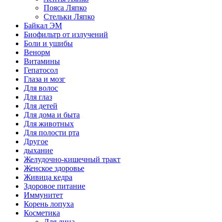
Пояса Ляпко
Стельки Ляпко
Байкал ЭМ
Биофильтр от излучений
Боли и ушибы
Венорм
Витамины
Гепатосол
Глаза и мозг
Для волос
Для глаз
Для детей
Для дома и быта
Для животных
Для полости рта
Другое
дыхание
Желудочно-кишечный тракт
Женское здоровье
Живица кедра
Здоровое питание
Иммунитет
Корень лопуха
Косметика
Для лица