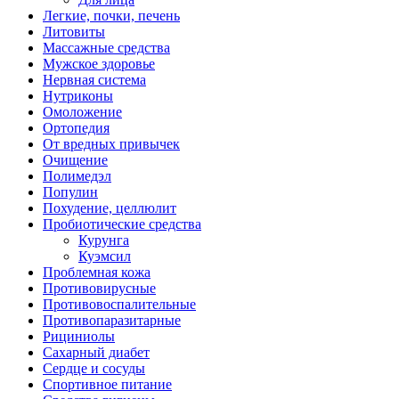
Легкие, почки, печень
Литовиты
Массажные средства
Мужское здоровье
Нервная система
Нутриконы
Омоложение
Ортопедия
От вредных привычек
Очищение
Полимедэл
Популин
Похудение, целлюлит
Пробиотические средства
Курунга
Куэмсил
Проблемная кожа
Противовирусные
Противовоспалительные
Противопаразитарные
Рициниолы
Сахарный диабет
Сердце и сосуды
Спортивное питание