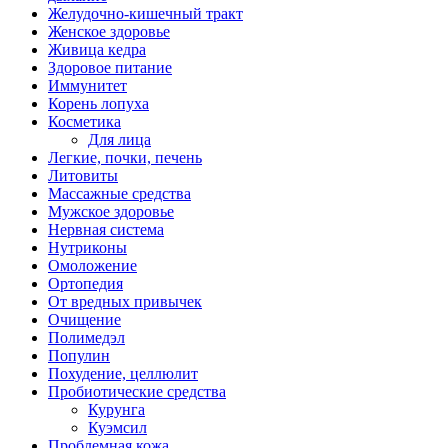
Желудочно-кишечный тракт
Женское здоровье
Живица кедра
Здоровое питание
Иммунитет
Корень лопуха
Косметика
Для лица
Легкие, почки, печень
Литовиты
Массажные средства
Мужское здоровье
Нервная система
Нутриконы
Омоложение
Ортопедия
От вредных привычек
Очищение
Полимедэл
Популин
Похудение, целлюлит
Пробиотические средства
Курунга
Куэмсил
Проблемная кожа