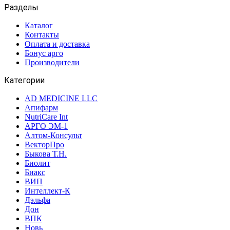
Разделы
Каталог
Контакты
Оплата и доставка
Бонус арго
Производители
Категории
AD MEDICINE LLC
Апифарм
NutriCare Int
АРГО ЭМ-1
Алтом-Консульт
ВекторПро
Быкова Т.Н.
Биолит
Биакс
ВИП
Интеллект-К
Дэльфа
Дон
ВПК
Новь