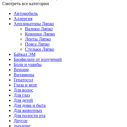
Смотреть все категории
Автомобиль
Аллергия
Аппликаторы Ляпко
Валики Ляпко
Коврики Ляпко
Ленты Ляпко
Пояса Ляпко
Стельки Ляпко
Байкал ЭМ
Биофильтр от излучений
Боли и ушибы
Венорм
Витамины
Гепатосол
Глаза и мозг
Для волос
Для глаз
Для детей
Для дома и быта
Для животных
Для полости рта
Другое
дыхание